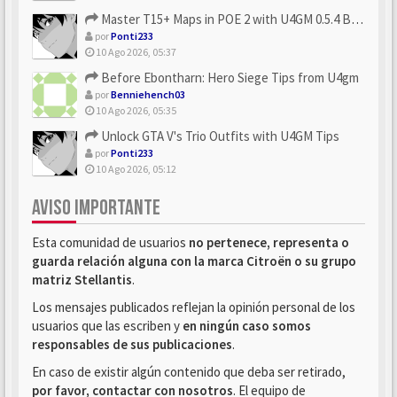
Master T15+ Maps in POE 2 with U4GM 0.5.4 Builds
por
Ponti233
10 Ago 2026, 05:37
Before Ebontharn: Hero Siege Tips from U4gm
por
Benniehench03
10 Ago 2026, 05:35
Unlock GTA V's Trio Outfits with U4GM Tips
por
Ponti233
10 Ago 2026, 05:12
AVISO IMPORTANTE
Esta comunidad de usuarios
no pertenece, representa o
guarda relación alguna con la marca Citroën o su grupo
matriz Stellantis
.
Los mensajes publicados reflejan la opinión personal de los
usuarios que las escriben y
en ningún caso somos
responsables de sus publicaciones
.
En caso de existir algún contenido que deba ser retirado,
por favor, contactar con nosotros
. El equipo de