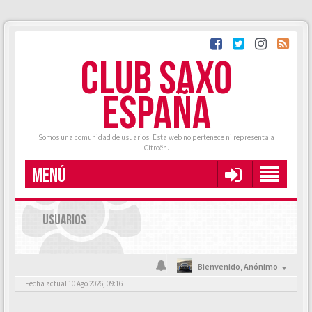
CLUB SAXO
ESPAÑA
Somos una comunidad de usuarios. Esta web no pertenece ni representa a
Citroën.
MENÚ
USUARIOS
Bienvenido,
Anónimo
Fecha actual 10 Ago 2026, 09:16