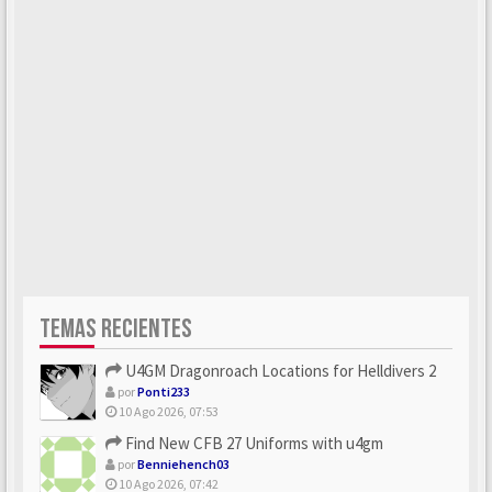
TEMAS RECIENTES
U4GM Dragonroach Locations for Helldivers 2
por
Ponti233
10 Ago 2026, 07:53
Find New CFB 27 Uniforms with u4gm
por
Benniehench03
10 Ago 2026, 07:42