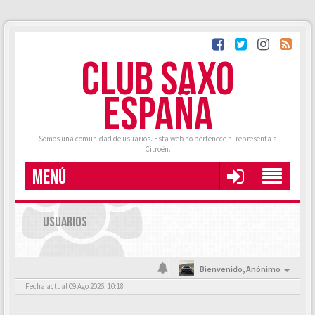
CLUB SAXO
ESPAÑA
Somos una comunidad de usuarios. Esta web no pertenece ni representa a
Citroën.
MENÚ
USUARIOS
Bienvenido,
Anónimo
Fecha actual 09 Ago 2026, 10:18