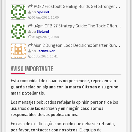
POE2 Frostbolt Gemling Builds Get Stronger With u4gm’s Ice C...
por
Sjolund
06 Ago 2026, 10:00
u4gm CFB 27 Strategy Guide: The Toxic Offensive Scheme Your ...
por
Sjolund
06 Ago 2026, 09:58
Aion 2 Dungeon Loot Decisions: Smarter Runs With U4N
por
JackWalker
30 Jul 2026, 10:41
AVISO IMPORTANTE
Esta comunidad de usuarios
no pertenece, representa o
guarda relación alguna con la marca Citroën o su grupo
matriz Stellantis
.
Los mensajes publicados reflejan la opinión personal de los
usuarios que las escriben y
en ningún caso somos
responsables de sus publicaciones
.
En caso de existir algún contenido que deba ser retirado,
por favor, contactar con nosotros
. El equipo de