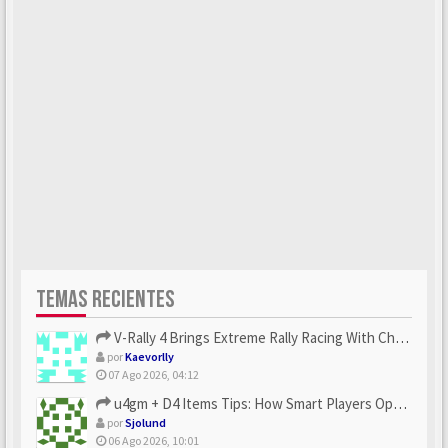
TEMAS RECIENTES
V-Rally 4 Brings Extreme Rally Racing With Challenging Track...
por
Kaevorlly
07 Ago 2026, 04:12
u4gm + D4 Items Tips: How Smart Players Optimize Gear, Build...
por
Sjolund
06 Ago 2026, 10:01