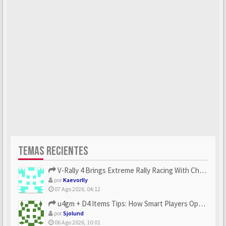
TEMAS RECIENTES
V-Rally 4 Brings Extreme Rally Racing With Challenging Track...
por
Kaevorlly
07 Ago 2026, 04:12
u4gm + D4 Items Tips: How Smart Players Optimize Gear, Build...
por
Sjolund
06 Ago 2026, 10:01