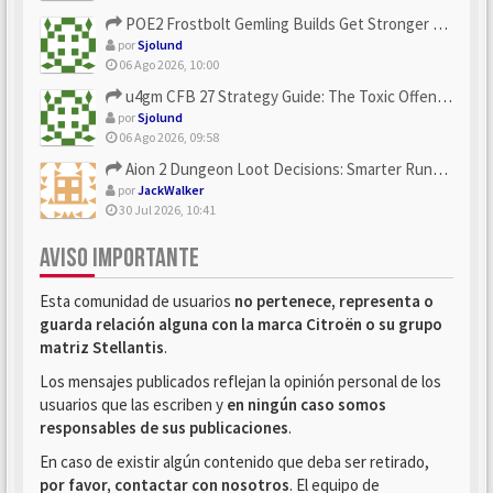
POE2 Frostbolt Gemling Builds Get Stronger With u4gm’s Ice C...
por
Sjolund
06 Ago 2026, 10:00
u4gm CFB 27 Strategy Guide: The Toxic Offensive Scheme Your ...
por
Sjolund
06 Ago 2026, 09:58
Aion 2 Dungeon Loot Decisions: Smarter Runs With U4N
por
JackWalker
30 Jul 2026, 10:41
AVISO IMPORTANTE
Esta comunidad de usuarios
no pertenece, representa o
guarda relación alguna con la marca Citroën o su grupo
matriz Stellantis
.
Los mensajes publicados reflejan la opinión personal de los
usuarios que las escriben y
en ningún caso somos
responsables de sus publicaciones
.
En caso de existir algún contenido que deba ser retirado,
por favor, contactar con nosotros
. El equipo de