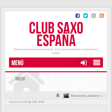
CLUB SAXO
ESPAÑA
Somos una comunidad de usuarios. Esta web no pertenece ni representa a
Citroën.
MENÚ
INICIO
Bienvenido,
Anónimo
Fecha actual 08 Ago 2026, 20:06