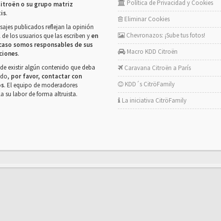
Política de Privacidad y Cookies
itroën o su grupo matriz
tis
.
Eliminar Cookies
ajes publicados reflejan la opinión
Chevronazos: ¡Sube tus fotos!
 de los usuarios que las escriben y
en
caso somos responsables de sus
Macro KDD Citroën
ciones
.
de existir algún contenido que deba
Caravana Citroën a París
rado,
por favor, contactar con
KDD´s CitröFamily
os
. El equipo de moderadores
la su labor de forma altruista.
La iniciativa CitröFamily