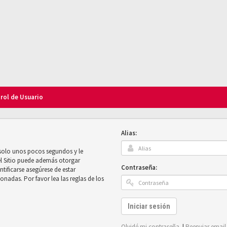
trol de Usuario
Alias:
 solo unos pocos segundos y le
el Sitio puede además otorgar
Contraseña:
ntificarse asegúrese de estar
onadas. Por favor lea las reglas de los
Iniciar sesión
Olvidé mi contraseña
|
Reenviar email