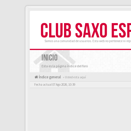
CLUB SAXO ES
Somos una comunidad de usuarios. Esta web no pertenece ni rep
INICIO
Esta es la página índice del foro
Índice general
« Usted esta aquí
Fecha actual 07 Ago 2026, 10:39