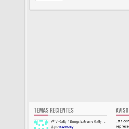
TEMAS RECIENTES
AVISO
Esta co
V-Rally 4 Brings Extreme Rally Racing With Challenging Track...
represe
por
Kaevorlly