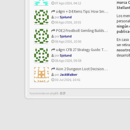
marca C
07 Ago 2026, 04:12
Stellan
u4gm + D4 Items Tips: How Smart Players Optimize Gear, Build...
Los mens
por
Sjolund
personal
06 Ago 2026, 10:01
ningún 
POE2 Frostbolt Gemling Builds Get Stronger With u4gm’s Ice C...
publica
por
Sjolund
En caso 
06 Ago 2026, 10:00
ser reti
u4gm CFB 27 Strategy Guide: The Toxic Offensive Scheme Your ...
nosotr
desarrol
por
Sjolund
06 Ago 2026, 09:58
Aion 2 Dungeon Loot Decisions: Smarter Runs With U4N
por
JackWalker
30 Jul 2026, 10:41
Funcionando con phpBB -