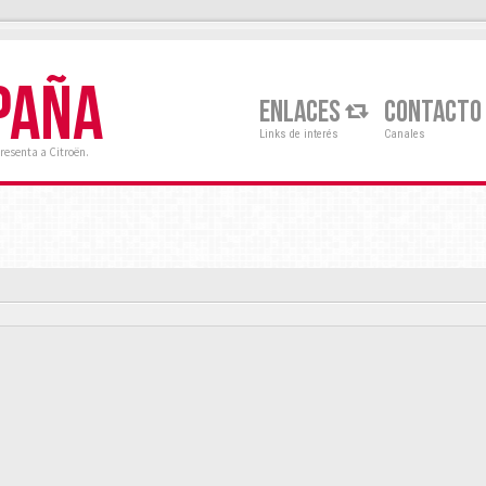
PAÑA
ENLACES
CONTACTO
Links de interés
Canales
resenta a Citroën.