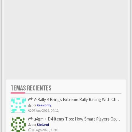
TEMAS RECIENTES
V-Rally 4 Brings Extreme Rally Racing With Challenging Track...
por
Kaevorlly
07 Ago 2026, 04:12
u4gm + D4 Items Tips: How Smart Players Optimize Gear, Build...
por
Sjolund
06 Ago 2026, 10:01