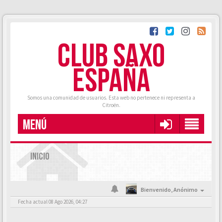
CLUB SAXO
ESPAÑA
Somos una comunidad de usuarios. Esta web no pertenece ni representa a
Citroën.
MENÚ
INICIO
Bienvenido,
Anónimo
Fecha actual 08 Ago 2026, 04:27