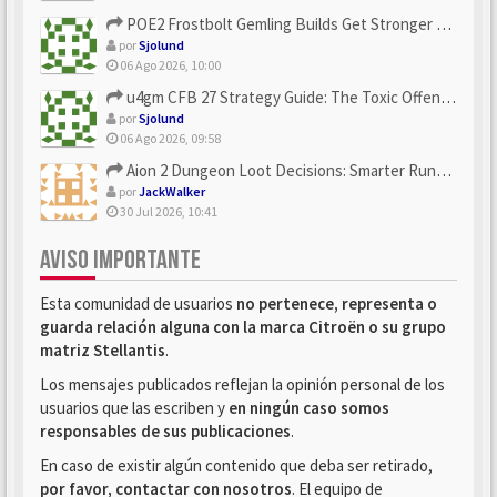
POE2 Frostbolt Gemling Builds Get Stronger With u4gm’s Ice C...
por
Sjolund
06 Ago 2026, 10:00
u4gm CFB 27 Strategy Guide: The Toxic Offensive Scheme Your ...
por
Sjolund
06 Ago 2026, 09:58
Aion 2 Dungeon Loot Decisions: Smarter Runs With U4N
por
JackWalker
30 Jul 2026, 10:41
AVISO IMPORTANTE
Esta comunidad de usuarios
no pertenece, representa o
guarda relación alguna con la marca Citroën o su grupo
matriz Stellantis
.
Los mensajes publicados reflejan la opinión personal de los
usuarios que las escriben y
en ningún caso somos
responsables de sus publicaciones
.
En caso de existir algún contenido que deba ser retirado,
por favor, contactar con nosotros
. El equipo de