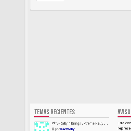
TEMAS RECIENTES
AVISO
Esta co
V-Rally 4 Brings Extreme Rally Racing With Challenging Track...
represe
por
Kaevorlly