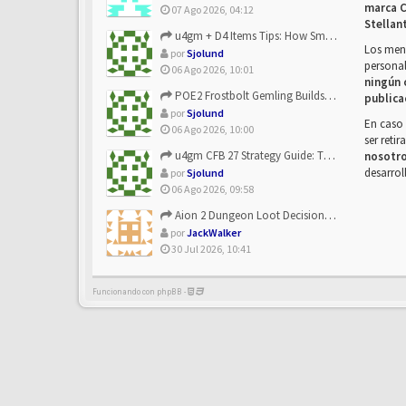
marca C
07 Ago 2026, 04:12
Stellan
u4gm + D4 Items Tips: How Smart Players Optimize Gear, Build...
Los mens
por
Sjolund
personal
06 Ago 2026, 10:01
ningún 
POE2 Frostbolt Gemling Builds Get Stronger With u4gm’s Ice C...
publica
por
Sjolund
En caso 
06 Ago 2026, 10:00
ser reti
u4gm CFB 27 Strategy Guide: The Toxic Offensive Scheme Your ...
nosotr
desarrol
por
Sjolund
06 Ago 2026, 09:58
Aion 2 Dungeon Loot Decisions: Smarter Runs With U4N
por
JackWalker
30 Jul 2026, 10:41
Funcionando con phpBB -