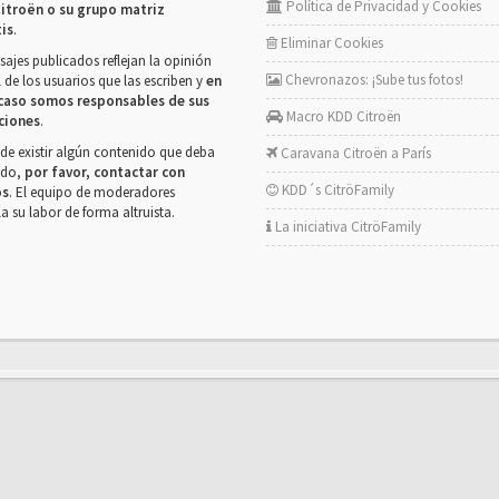
Política de Privacidad y Cookies
itroën o su grupo matriz
tis
.
Eliminar Cookies
ajes publicados reflejan la opinión
Chevronazos: ¡Sube tus fotos!
 de los usuarios que las escriben y
en
caso somos responsables de sus
Macro KDD Citroën
ciones
.
de existir algún contenido que deba
Caravana Citroën a París
rado,
por favor, contactar con
KDD´s CitröFamily
os
. El equipo de moderadores
la su labor de forma altruista.
La iniciativa CitröFamily