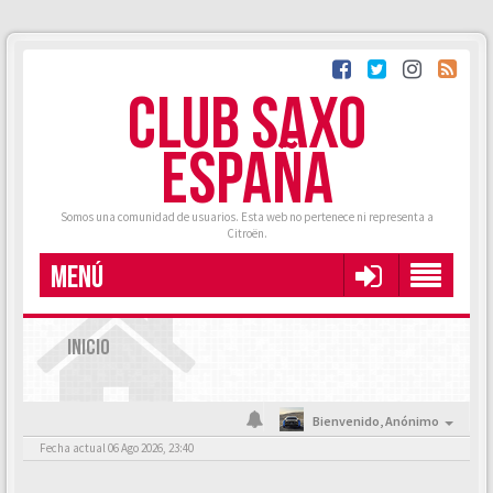
CLUB SAXO
ESPAÑA
Somos una comunidad de usuarios. Esta web no pertenece ni representa a
Citroën.
MENÚ
INICIO
Bienvenido,
Anónimo
Fecha actual 06 Ago 2026, 23:40