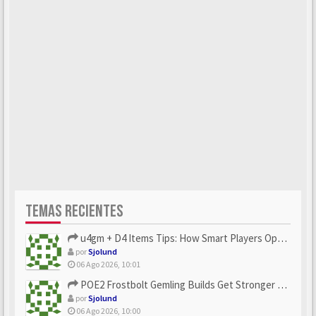
TEMAS RECIENTES
u4gm + D4 Items Tips: How Smart Players Optimize Gear, Build...
por
Sjolund
06 Ago 2026, 10:01
POE2 Frostbolt Gemling Builds Get Stronger With u4gm’s Ice C...
por
Sjolund
06 Ago 2026, 10:00