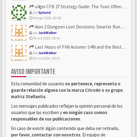
u4gm CFB 27 Strategy Guide: The Toxic Offensive Scheme Your ...
por
Sjolund
06 Ago 2026, 09:58
Aion 2 Dungeon Loot Decisions: Smarter Runs With U4N
por
JackWalker
30 Jul 2026, 10:41
Last Hours of FH6 Autumn: U4N and the Best Rewards to Grab
por
JackWalker
30 Jul 2026, 09:51
AVISO IMPORTANTE
Esta comunidad de usuarios
no pertenece, representa o
guarda relación alguna con la marca Citroën o su grupo
matriz Stellantis
.
Los mensajes publicados reflejan la opinión personal de los
usuarios que las escriben y
en ningún caso somos
responsables de sus publicaciones
.
En caso de existir algún contenido que deba ser retirado,
por favor, contactar con nosotros
. El equipo de