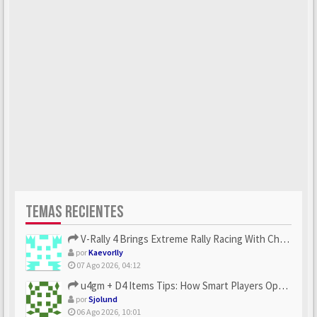
TEMAS RECIENTES
V-Rally 4 Brings Extreme Rally Racing With Challenging Track...
por
Kaevorlly
07 Ago 2026, 04:12
u4gm + D4 Items Tips: How Smart Players Optimize Gear, Build...
por
Sjolund
06 Ago 2026, 10:01