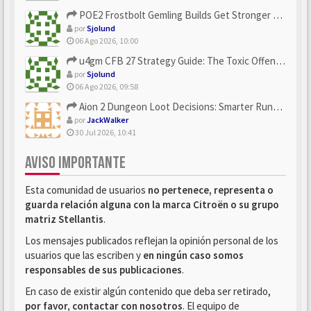
POE2 Frostbolt Gemling Builds Get Stronger With u4gm’s Ice C...
por
Sjolund
06 Ago 2026, 10:00
u4gm CFB 27 Strategy Guide: The Toxic Offensive Scheme Your ...
por
Sjolund
06 Ago 2026, 09:58
Aion 2 Dungeon Loot Decisions: Smarter Runs With U4N
por
JackWalker
30 Jul 2026, 10:41
AVISO IMPORTANTE
Esta comunidad de usuarios
no pertenece, representa o
guarda relación alguna con la marca Citroën o su grupo
matriz Stellantis
.
Los mensajes publicados reflejan la opinión personal de los
usuarios que las escriben y
en ningún caso somos
responsables de sus publicaciones
.
En caso de existir algún contenido que deba ser retirado,
por favor, contactar con nosotros
. El equipo de