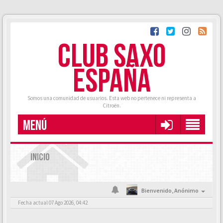
CLUB SAXO
ESPAÑA
Somos una comunidad de usuarios. Esta web no pertenece ni representa a
Citroën.
MENÚ
INICIO
Bienvenido,
Anónimo
Fecha actual 07 Ago 2026, 04:42