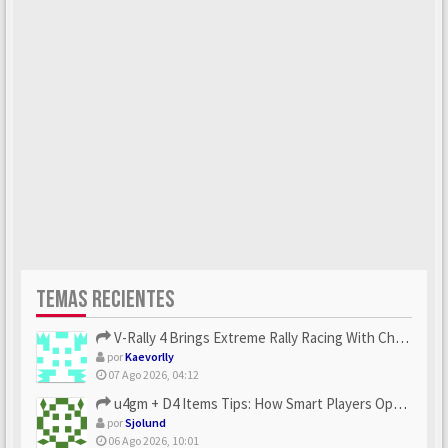
TEMAS RECIENTES
V-Rally 4 Brings Extreme Rally Racing With Challenging Track...
por
Kaevorlly
07 Ago 2026, 04:12
u4gm + D4 Items Tips: How Smart Players Optimize Gear, Build...
por
Sjolund
06 Ago 2026, 10:01