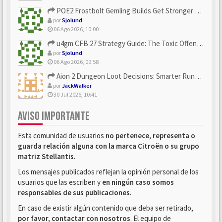
POE2 Frostbolt Gemling Builds Get Stronger With u4gm’s Ice C...
por
Sjolund
06 Ago 2026, 10:00
u4gm CFB 27 Strategy Guide: The Toxic Offensive Scheme Your ...
por
Sjolund
06 Ago 2026, 09:58
Aion 2 Dungeon Loot Decisions: Smarter Runs With U4N
por
JackWalker
30 Jul 2026, 10:41
AVISO IMPORTANTE
Esta comunidad de usuarios
no pertenece, representa o
guarda relación alguna con la marca Citroën o su grupo
matriz Stellantis
.
Los mensajes publicados reflejan la opinión personal de los
usuarios que las escriben y
en ningún caso somos
responsables de sus publicaciones
.
En caso de existir algún contenido que deba ser retirado,
por favor, contactar con nosotros
. El equipo de