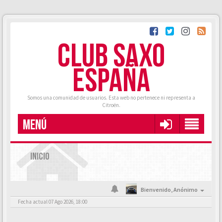
CLUB SAXO
ESPAÑA
Somos una comunidad de usuarios. Esta web no pertenece ni representa a
Citroën.
MENÚ
INICIO
Bienvenido,
Anónimo
Fecha actual 07 Ago 2026, 18:00