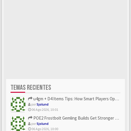
TEMAS RECIENTES
u4gm + D4 Items Tips: How Smart Players Optimize Gear, Build...
por
Sjolund
06 Ago 2026, 10:01
POE2 Frostbolt Gemling Builds Get Stronger With u4gm’s Ice C...
por
Sjolund
06 Ago 2026, 10:00