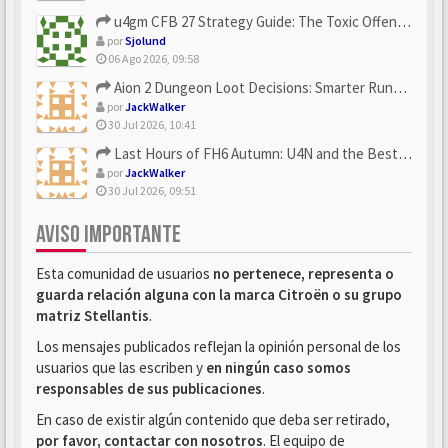
u4gm CFB 27 Strategy Guide: The Toxic Offensive Scheme Your ...
por
Sjolund
06 Ago 2026, 09:58
Aion 2 Dungeon Loot Decisions: Smarter Runs With U4N
por
JackWalker
30 Jul 2026, 10:41
Last Hours of FH6 Autumn: U4N and the Best Rewards to Grab
por
JackWalker
30 Jul 2026, 09:51
AVISO IMPORTANTE
Esta comunidad de usuarios
no pertenece, representa o
guarda relación alguna con la marca Citroën o su grupo
matriz Stellantis
.
Los mensajes publicados reflejan la opinión personal de los
usuarios que las escriben y
en ningún caso somos
responsables de sus publicaciones
.
En caso de existir algún contenido que deba ser retirado,
por favor, contactar con nosotros
. El equipo de