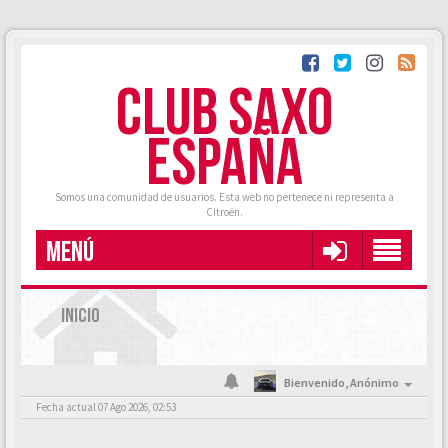
CLUB SAXO
ESPAÑA
Somos una comunidad de usuarios. Esta web no pertenece ni representa a
Citroën.
MENÚ
INICIO
Bienvenido,
Anónimo
Fecha actual 07 Ago 2026, 02:53