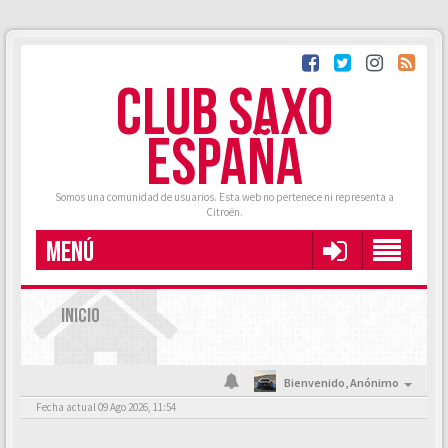
CLUB SAXO
ESPAÑA
Somos una comunidad de usuarios. Esta web no pertenece ni representa a
Citroën.
MENÚ
INICIO
Bienvenido,
Anónimo
Fecha actual 09 Ago 2026, 11:54