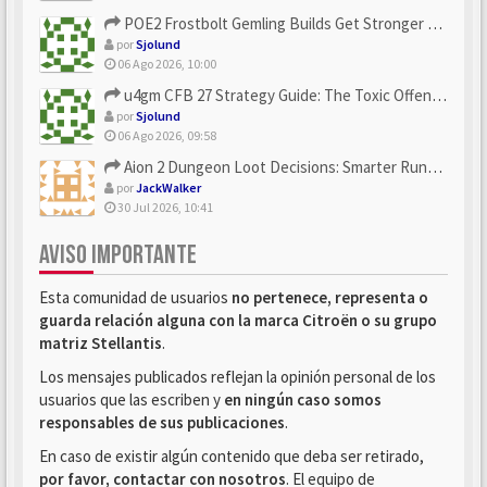
POE2 Frostbolt Gemling Builds Get Stronger With u4gm’s Ice C...
por
Sjolund
06 Ago 2026, 10:00
u4gm CFB 27 Strategy Guide: The Toxic Offensive Scheme Your ...
por
Sjolund
06 Ago 2026, 09:58
Aion 2 Dungeon Loot Decisions: Smarter Runs With U4N
por
JackWalker
30 Jul 2026, 10:41
AVISO IMPORTANTE
Esta comunidad de usuarios
no pertenece, representa o
guarda relación alguna con la marca Citroën o su grupo
matriz Stellantis
.
Los mensajes publicados reflejan la opinión personal de los
usuarios que las escriben y
en ningún caso somos
responsables de sus publicaciones
.
En caso de existir algún contenido que deba ser retirado,
por favor, contactar con nosotros
. El equipo de