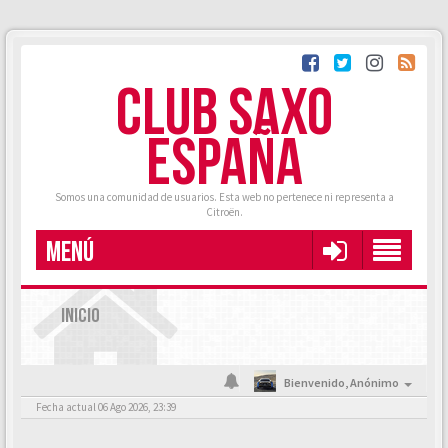
CLUB SAXO
ESPAÑA
Somos una comunidad de usuarios. Esta web no pertenece ni representa a
Citroën.
MENÚ
INICIO
Bienvenido,
Anónimo
Fecha actual 06 Ago 2026, 23:39