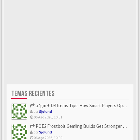
TEMAS RECIENTES
u4gm + D4 Items Tips: How Smart Players Optimize Gear, Build...
por
Sjolund
06 Ago 2026, 10:01
POE2 Frostbolt Gemling Builds Get Stronger With u4gm’s Ice C...
por
Sjolund
06 Ago 2026, 10:00