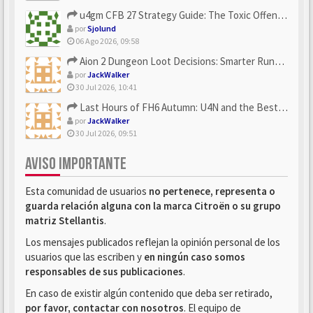
u4gm CFB 27 Strategy Guide: The Toxic Offensive Scheme Your ...
por
Sjolund
06 Ago 2026, 09:58
Aion 2 Dungeon Loot Decisions: Smarter Runs With U4N
por
JackWalker
30 Jul 2026, 10:41
Last Hours of FH6 Autumn: U4N and the Best Rewards to Grab
por
JackWalker
30 Jul 2026, 09:51
AVISO IMPORTANTE
Esta comunidad de usuarios
no pertenece, representa o
guarda relación alguna con la marca Citroën o su grupo
matriz Stellantis
.
Los mensajes publicados reflejan la opinión personal de los
usuarios que las escriben y
en ningún caso somos
responsables de sus publicaciones
.
En caso de existir algún contenido que deba ser retirado,
por favor, contactar con nosotros
. El equipo de