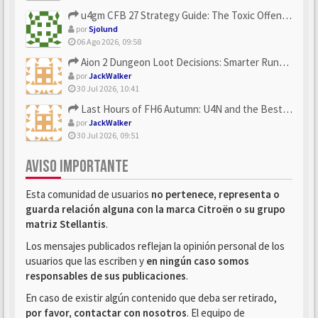
u4gm CFB 27 Strategy Guide: The Toxic Offensive Scheme Your ...
por
Sjolund
06 Ago 2026, 09:58
Aion 2 Dungeon Loot Decisions: Smarter Runs With U4N
por
JackWalker
30 Jul 2026, 10:41
Last Hours of FH6 Autumn: U4N and the Best Rewards to Grab
por
JackWalker
30 Jul 2026, 09:51
AVISO IMPORTANTE
Esta comunidad de usuarios
no pertenece, representa o
guarda relación alguna con la marca Citroën o su grupo
matriz Stellantis
.
Los mensajes publicados reflejan la opinión personal de los
usuarios que las escriben y
en ningún caso somos
responsables de sus publicaciones
.
En caso de existir algún contenido que deba ser retirado,
por favor, contactar con nosotros
. El equipo de