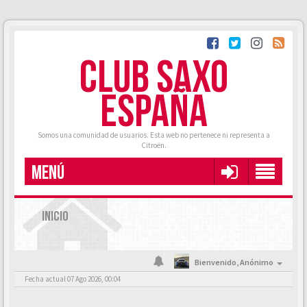
CLUB SAXO
ESPAÑA
Somos una comunidad de usuarios. Esta web no pertenece ni representa a
Citroën.
MENÚ
INICIO
Bienvenido,
Anónimo
Fecha actual 07 Ago 2026, 00:04