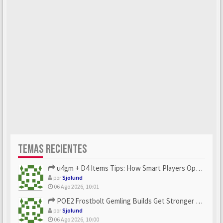
TEMAS RECIENTES
u4gm + D4 Items Tips: How Smart Players Optimize Gear, Build...
por
Sjolund
06 Ago 2026, 10:01
POE2 Frostbolt Gemling Builds Get Stronger With u4gm’s Ice C...
por
Sjolund
06 Ago 2026, 10:00