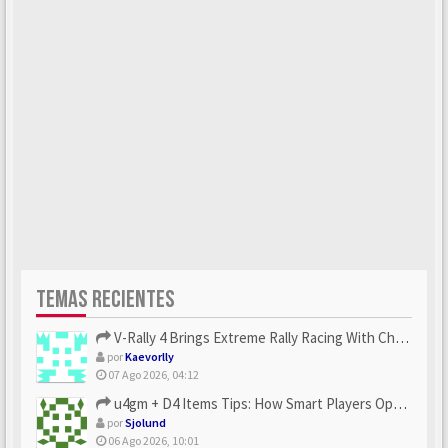
TEMAS RECIENTES
V-Rally 4 Brings Extreme Rally Racing With Challenging Track...
por
Kaevorlly
07 Ago 2026, 04:12
u4gm + D4 Items Tips: How Smart Players Optimize Gear, Build...
por
Sjolund
06 Ago 2026, 10:01