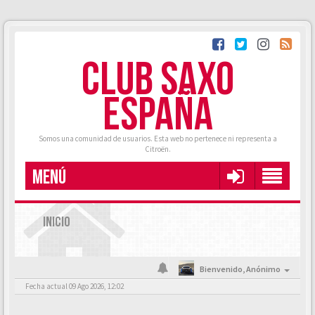
CLUB SAXO
ESPAÑA
Somos una comunidad de usuarios. Esta web no pertenece ni representa a
Citroën.
MENÚ
INICIO
Bienvenido,
Anónimo
Fecha actual 09 Ago 2026, 12:02