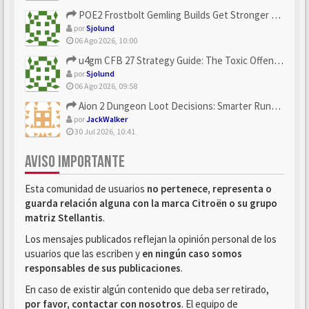
POE2 Frostbolt Gemling Builds Get Stronger With u4gm’s Ice C...
por
Sjolund
06 Ago 2026, 10:00
u4gm CFB 27 Strategy Guide: The Toxic Offensive Scheme Your ...
por
Sjolund
06 Ago 2026, 09:58
Aion 2 Dungeon Loot Decisions: Smarter Runs With U4N
por
JackWalker
30 Jul 2026, 10:41
AVISO IMPORTANTE
Esta comunidad de usuarios
no pertenece, representa o
guarda relación alguna con la marca Citroën o su grupo
matriz Stellantis
.
Los mensajes publicados reflejan la opinión personal de los
usuarios que las escriben y
en ningún caso somos
responsables de sus publicaciones
.
En caso de existir algún contenido que deba ser retirado,
por favor, contactar con nosotros
. El equipo de