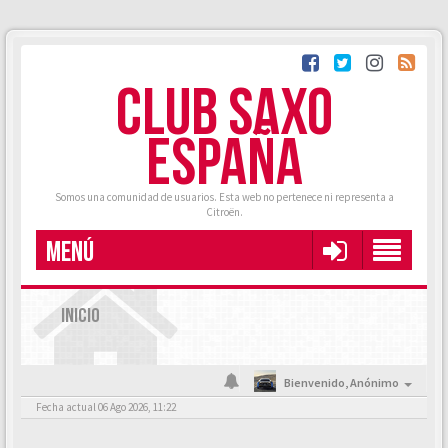
CLUB SAXO
ESPAÑA
Somos una comunidad de usuarios. Esta web no pertenece ni representa a
Citroën.
MENÚ
INICIO
Bienvenido,
Anónimo
Fecha actual 06 Ago 2026, 11:22