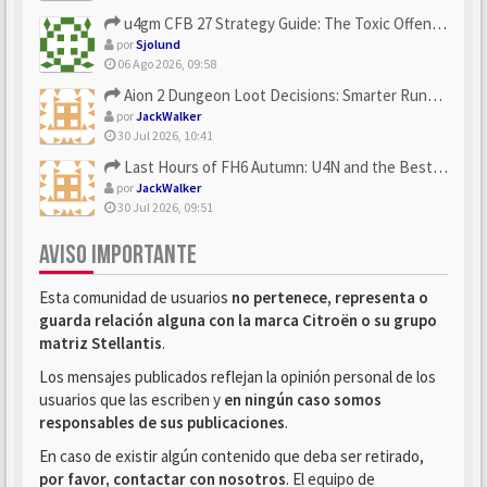
u4gm CFB 27 Strategy Guide: The Toxic Offensive Scheme Your ...
por
Sjolund
06 Ago 2026, 09:58
Aion 2 Dungeon Loot Decisions: Smarter Runs With U4N
por
JackWalker
30 Jul 2026, 10:41
Last Hours of FH6 Autumn: U4N and the Best Rewards to Grab
por
JackWalker
30 Jul 2026, 09:51
AVISO IMPORTANTE
Esta comunidad de usuarios
no pertenece, representa o
guarda relación alguna con la marca Citroën o su grupo
matriz Stellantis
.
Los mensajes publicados reflejan la opinión personal de los
usuarios que las escriben y
en ningún caso somos
responsables de sus publicaciones
.
En caso de existir algún contenido que deba ser retirado,
por favor, contactar con nosotros
. El equipo de