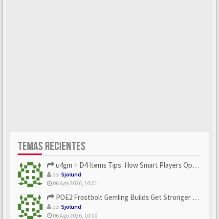
TEMAS RECIENTES
u4gm + D4 Items Tips: How Smart Players Optimize Gear, Build...
por
Sjolund
06 Ago 2026, 10:01
POE2 Frostbolt Gemling Builds Get Stronger With u4gm’s Ice C...
por
Sjolund
06 Ago 2026, 10:00