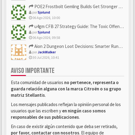
POE2 Frostbolt Gemling Builds Get Stronger With u4gm’s Ice C...
por
Sjolund
06 Ago 2026, 10:00
u4gm CFB 27 Strategy Guide: The Toxic Offensive Scheme Your ...
por
Sjolund
06 Ago 2026, 09:58
Aion 2 Dungeon Loot Decisions: Smarter Runs With U4N
por
JackWalker
30 Jul 2026, 10:41
AVISO IMPORTANTE
Esta comunidad de usuarios
no pertenece, representa o
guarda relación alguna con la marca Citroën o su grupo
matriz Stellantis
.
Los mensajes publicados reflejan la opinión personal de los
usuarios que las escriben y
en ningún caso somos
responsables de sus publicaciones
.
En caso de existir algún contenido que deba ser retirado,
por favor, contactar con nosotros
. El equipo de