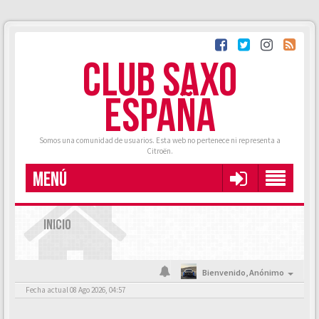
CLUB SAXO
ESPAÑA
Somos una comunidad de usuarios. Esta web no pertenece ni representa a
Citroën.
MENÚ
INICIO
Bienvenido,
Anónimo
Fecha actual 08 Ago 2026, 04:57