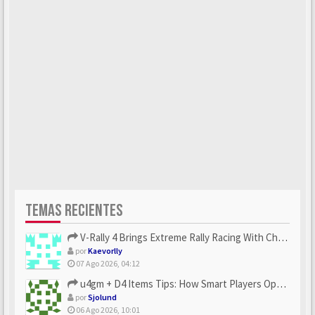
TEMAS RECIENTES
V-Rally 4 Brings Extreme Rally Racing With Challenging Track...
por
Kaevorlly
07 Ago 2026, 04:12
u4gm + D4 Items Tips: How Smart Players Optimize Gear, Build...
por
Sjolund
06 Ago 2026, 10:01