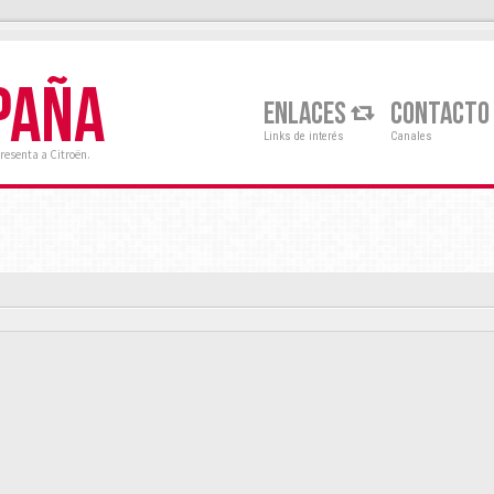
PAÑA
ENLACES
CONTACTO
Links de interés
Canales
resenta a Citroën.