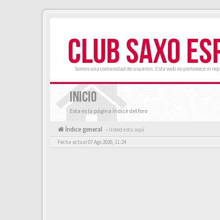
CLUB SAXO ES
Somos una comunidad de usuarios. Esta web no pertenece ni rep
INICIO
Esta es la página índice del foro
Índice general
« Usted esta aquí
Fecha actual 07 Ago 2026, 11:24