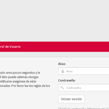
trol de Usuario
Alias:
 solo unos pocos segundos y le
el Sitio puede además otorgar
Contraseña:
ntificarse asegúrese de estar
onadas. Por favor lea las reglas de los
Iniciar sesión
Olvidé mi contraseña
|
Reenviar email