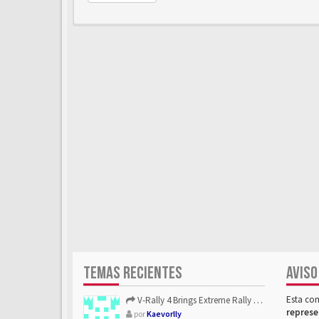
TEMAS RECIENTES
AVISO
Esta co
V-Rally 4 Brings Extreme Rally Racing With Challenging Track...
represe
por
Kaevorlly