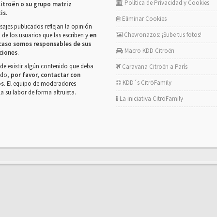
Política de Privacidad y Cookies
itroën o su grupo matriz
tis
.
Eliminar Cookies
ajes publicados reflejan la opinión
Chevronazos: ¡Sube tus fotos!
 de los usuarios que las escriben y
en
caso somos responsables de sus
Macro KDD Citroën
ciones
.
de existir algún contenido que deba
Caravana Citroën a París
rado,
por favor, contactar con
KDD´s CitröFamily
os
. El equipo de moderadores
la su labor de forma altruista.
La iniciativa CitröFamily