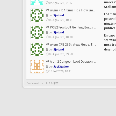
marca C
07 Ago 2026, 04:12
Stellan
u4gm + D4 Items Tips: How Smart Players Optimize Gear, Build...
Los mens
por
Sjolund
personal
06 Ago 2026, 10:01
ningún 
POE2 Frostbolt Gemling Builds Get Stronger With u4gm’s Ice C...
publica
por
Sjolund
En caso 
06 Ago 2026, 10:00
ser reti
u4gm CFB 27 Strategy Guide: The Toxic Offensive Scheme Your ...
nosotr
desarrol
por
Sjolund
06 Ago 2026, 09:58
Aion 2 Dungeon Loot Decisions: Smarter Runs With U4N
por
JackWalker
30 Jul 2026, 10:41
Funcionando con phpBB -