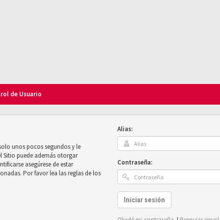
trol de Usuario
Alias:
 solo unos pocos segundos y le
el Sitio puede además otorgar
Contraseña:
ntificarse asegúrese de estar
onadas. Por favor lea las reglas de los
Iniciar sesión
Olvidé mi contraseña
|
Reenviar email