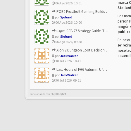
marca C
06 Ago 2026, 10:01
Stellan
POE2 Frostbolt Gemling Builds Get Stronger With u4gm’s Ice C...
Los mens
por
Sjolund
personal
06 Ago 2026, 10:00
ningún 
u4gm CFB 27 Strategy Guide: The Toxic Offensive Scheme Your ...
publica
por
Sjolund
En caso 
06 Ago 2026, 09:58
ser reti
Aion 2 Dungeon Loot Decisions: Smarter Runs With U4N
nosotr
desarrol
por
JackWalker
30 Jul 2026, 10:41
Last Hours of FH6 Autumn: U4N and the Best Rewards to Grab
por
JackWalker
30 Jul 2026, 09:51
Funcionando con phpBB -