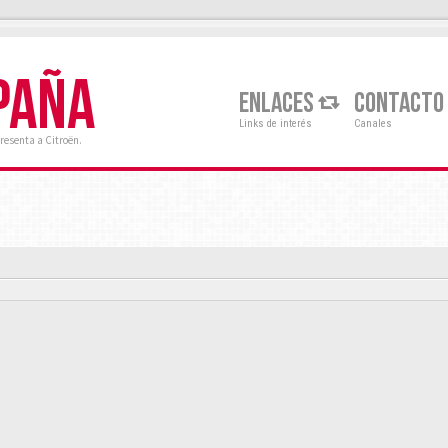
PAÑA
ENLACES
CONTACTO
Links de interés
Canales
resenta a Citroën.