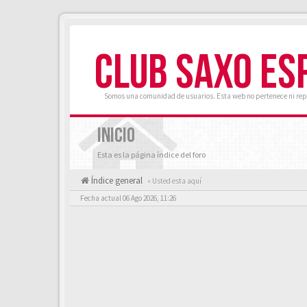
CLUB SAXO ES
Somos una comunidad de usuarios. Esta web no pertenece ni rep
INICIO
Esta es la página índice del foro
Índice general
« Usted esta aquí
Fecha actual 06 Ago 2026, 11:26