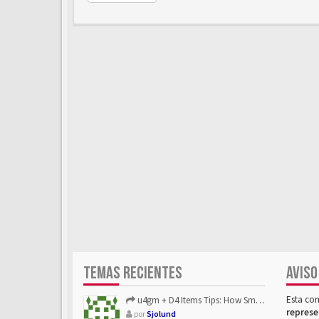
TEMAS RECIENTES
AVISO
Esta co
u4gm + D4 Items Tips: How Smart Players Optimize Gear, Build...
represe
por
Sjolund