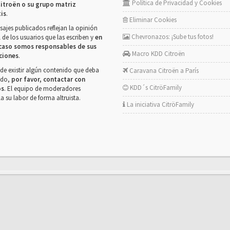
Política de Privacidad y Cookies
itroën o su grupo matriz
tis
.
Eliminar Cookies
ajes publicados reflejan la opinión
Chevronazos: ¡Sube tus fotos!
 de los usuarios que las escriben y
en
caso somos responsables de sus
Macro KDD Citroën
ciones
.
de existir algún contenido que deba
Caravana Citroën a París
rado,
por favor, contactar con
KDD´s CitröFamily
os
. El equipo de moderadores
la su labor de forma altruista.
La iniciativa CitröFamily