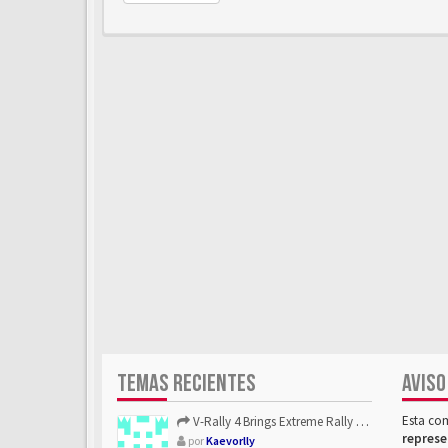
TEMAS RECIENTES
AVISO
Esta co
V-Rally 4 Brings Extreme Rally Racing With Challenging Track...
represe
por
Kaevorlly