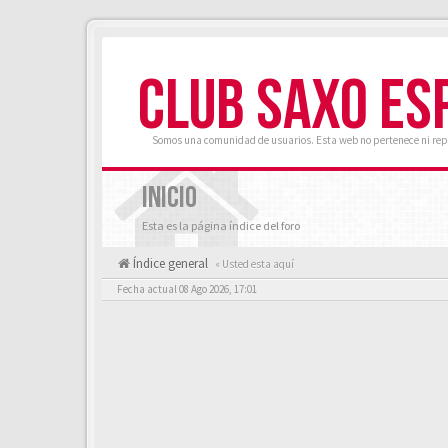
CLUB SAXO ES
Somos una comunidad de usuarios. Esta web no pertenece ni rep
INICIO
Esta es la página índice del foro
Índice general
« Usted esta aquí
Fecha actual 08 Ago 2026, 17:01