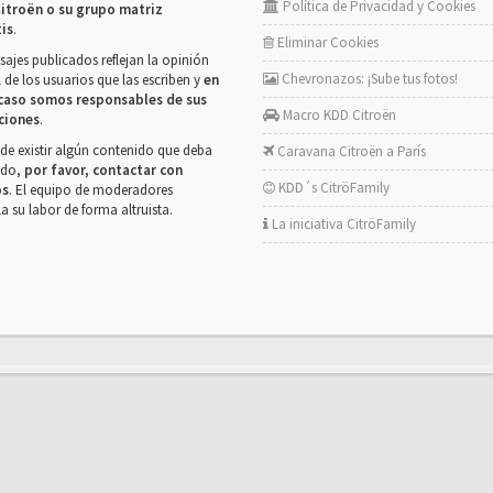
Política de Privacidad y Cookies
itroën o su grupo matriz
tis
.
Eliminar Cookies
ajes publicados reflejan la opinión
Chevronazos: ¡Sube tus fotos!
 de los usuarios que las escriben y
en
caso somos responsables de sus
Macro KDD Citroën
ciones
.
de existir algún contenido que deba
Caravana Citroën a París
rado,
por favor, contactar con
KDD´s CitröFamily
os
. El equipo de moderadores
la su labor de forma altruista.
La iniciativa CitröFamily