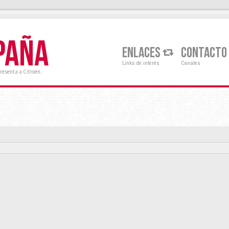
PAÑA
ENLACES
CONTACTO
Links de interés
Canales
resenta a Citroën.