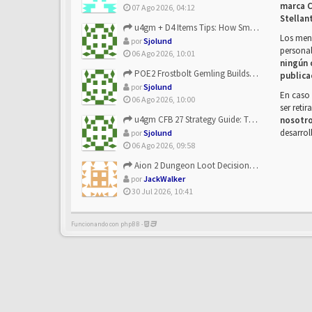
marca C
07 Ago 2026, 04:12
Stellan
u4gm + D4 Items Tips: How Smart Players Optimize Gear, Build...
Los mens
por
Sjolund
personal
06 Ago 2026, 10:01
ningún 
POE2 Frostbolt Gemling Builds Get Stronger With u4gm’s Ice C...
publica
por
Sjolund
En caso 
06 Ago 2026, 10:00
ser reti
u4gm CFB 27 Strategy Guide: The Toxic Offensive Scheme Your ...
nosotr
desarrol
por
Sjolund
06 Ago 2026, 09:58
Aion 2 Dungeon Loot Decisions: Smarter Runs With U4N
por
JackWalker
30 Jul 2026, 10:41
Funcionando con phpBB -