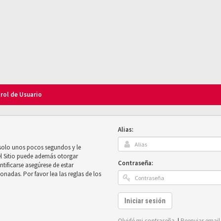
trol de Usuario
Alias:
 solo unos pocos segundos y le
el Sitio puede además otorgar
Contraseña:
ntificarse asegúrese de estar
onadas. Por favor lea las reglas de los
Iniciar sesión
Olvidé mi contraseña
|
Reenviar email