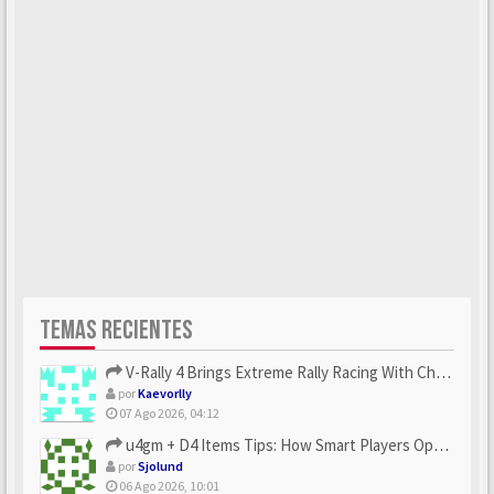
TEMAS RECIENTES
V-Rally 4 Brings Extreme Rally Racing With Challenging Track...
por
Kaevorlly
07 Ago 2026, 04:12
u4gm + D4 Items Tips: How Smart Players Optimize Gear, Build...
por
Sjolund
06 Ago 2026, 10:01