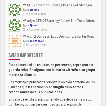
POE2 Frostbolt Gemling Builds Get Stronger With u4gm’s Ice C...
por
Sjolund
06 Ago 2026, 10:00
u4gm CFB 27 Strategy Guide: The Toxic Offensive Scheme Your ...
por
Sjolund
06 Ago 2026, 09:58
Aion 2 Dungeon Loot Decisions: Smarter Runs With U4N
por
JackWalker
30 Jul 2026, 10:41
AVISO IMPORTANTE
Esta comunidad de usuarios
no pertenece, representa o
guarda relación alguna con la marca Citroën o su grupo
matriz Stellantis
.
Los mensajes publicados reflejan la opinión personal de los
usuarios que las escriben y
en ningún caso somos
responsables de sus publicaciones
.
En caso de existir algún contenido que deba ser retirado,
por favor, contactar con nosotros
. El equipo de