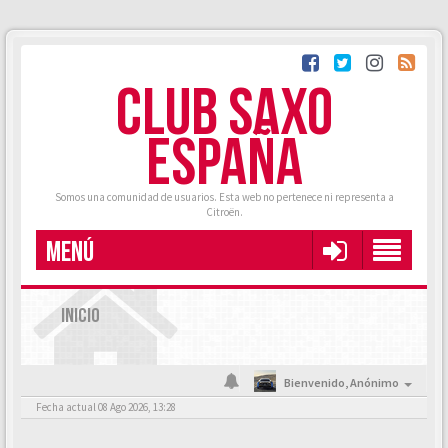
CLUB SAXO
ESPAÑA
Somos una comunidad de usuarios. Esta web no pertenece ni representa a
Citroën.
MENÚ
INICIO
Bienvenido,
Anónimo
Fecha actual 08 Ago 2026, 13:28