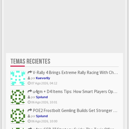
TEMAS RECIENTES
V-Rally 4 Brings Extreme Rally Racing With Challenging Track...
por
Kaevorlly
07 Ago 2026, 04:12
u4gm + D4 Items Tips: How Smart Players Optimize Gear, Build...
por
Sjolund
06 Ago 2026, 10:01
POE2 Frostbolt Gemling Builds Get Stronger With u4gm’s Ice C...
por
Sjolund
06 Ago 2026, 10:00