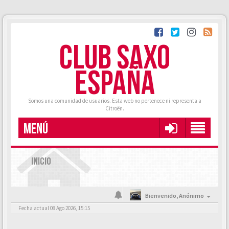
CLUB SAXO
ESPAÑA
Somos una comunidad de usuarios. Esta web no pertenece ni representa a
Citroën.
MENÚ
INICIO
Bienvenido,
Anónimo
Fecha actual 08 Ago 2026, 15:15