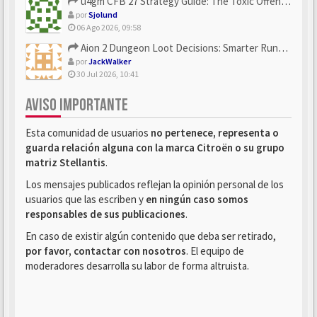
u4gm CFB 27 Strategy Guide: The Toxic Offensive Scheme Your ...
por
Sjolund
06 Ago 2026, 09:58
Aion 2 Dungeon Loot Decisions: Smarter Runs With U4N
por
JackWalker
30 Jul 2026, 10:41
AVISO IMPORTANTE
Esta comunidad de usuarios
no pertenece, representa o
guarda relación alguna con la marca Citroën o su grupo
matriz Stellantis
.
Los mensajes publicados reflejan la opinión personal de los
usuarios que las escriben y
en ningún caso somos
responsables de sus publicaciones
.
En caso de existir algún contenido que deba ser retirado,
por favor, contactar con nosotros
. El equipo de
moderadores desarrolla su labor de forma altruista.