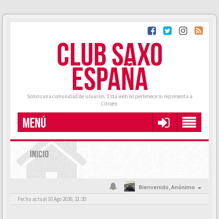
CLUB SAXO
ESPAÑA
Somos una comunidad de usuarios. Esta web no pertenece ni representa a
Citroën.
MENÚ
INICIO
Bienvenido,
Anónimo
Fecha actual 10 Ago 2026, 21:20