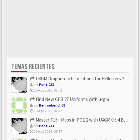
TEMAS RECIENTES
U4GM Dragonroach Locations for Helldivers 2
por
Ponti233
10 Ago 2026, 07:53
Find New CFB 27 Uniforms with u4gm
por
Benniehench03
10 Ago 2026, 07:42
Master T15+ Maps in POE 2 with U4GM 0.5.4 Builds
por
Ponti233
10 Ago 2026, 05:37