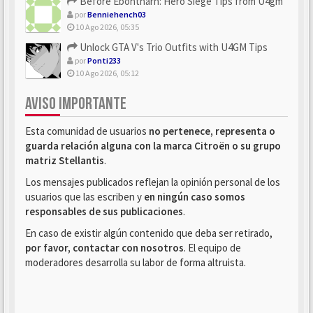
Before Ebontharn: Hero Siege Tips from U4gm
por
Benniehench03
10 Ago 2026, 05:35
Unlock GTA V's Trio Outfits with U4GM Tips
por
Ponti233
10 Ago 2026, 05:12
AVISO IMPORTANTE
Esta comunidad de usuarios
no pertenece, representa o
guarda relación alguna con la marca Citroën o su grupo
matriz Stellantis
.
Los mensajes publicados reflejan la opinión personal de los
usuarios que las escriben y
en ningún caso somos
responsables de sus publicaciones
.
En caso de existir algún contenido que deba ser retirado,
por favor, contactar con nosotros
. El equipo de
moderadores desarrolla su labor de forma altruista.