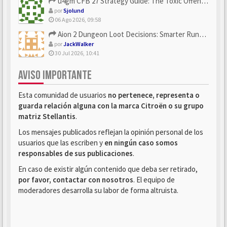
u4gm CFB 27 Strategy Guide: The Toxic Offensive Scheme Your ...
por
Sjolund
06 Ago 2026, 09:58
Aion 2 Dungeon Loot Decisions: Smarter Runs With U4N
por
JackWalker
30 Jul 2026, 10:41
AVISO IMPORTANTE
Esta comunidad de usuarios
no pertenece, representa o
guarda relación alguna con la marca Citroën o su grupo
matriz Stellantis
.
Los mensajes publicados reflejan la opinión personal de los
usuarios que las escriben y
en ningún caso somos
responsables de sus publicaciones
.
En caso de existir algún contenido que deba ser retirado,
por favor, contactar con nosotros
. El equipo de
moderadores desarrolla su labor de forma altruista.