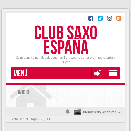
CLUB SAXO
ESPAÑA
Somos una comunidad de usuarios. Esta web no pertenece ni representa a
Citroën.
MENÚ
INICIO
Bienvenido,
Anónimo
Fecha actual 09 Ago 2026, 09:49