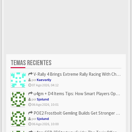
TEMAS RECIENTES
V-Rally 4 Brings Extreme Rally Racing With Challenging Track...
por
Kaevorlly
07 Ago 2026, 04:12
u4gm + D4 Items Tips: How Smart Players Optimize Gear, Build...
por
Sjolund
06 Ago 2026, 10:01
POE2 Frostbolt Gemling Builds Get Stronger With u4gm’s Ice C...
por
Sjolund
06 Ago 2026, 10:00