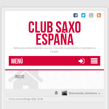
CLUB SAXO
ESPAÑA
Somos una comunidad de usuarios. Esta web no pertenece ni representa a
Citroën.
MENÚ
INICIO
Bienvenido,
Anónimo
Fecha actual 06 Ago 2026, 18:48