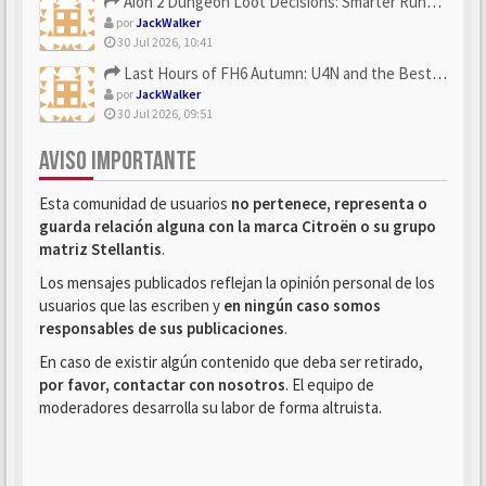
Aion 2 Dungeon Loot Decisions: Smarter Runs With U4N
por
JackWalker
30 Jul 2026, 10:41
Last Hours of FH6 Autumn: U4N and the Best Rewards to Grab
por
JackWalker
30 Jul 2026, 09:51
AVISO IMPORTANTE
Esta comunidad de usuarios
no pertenece, representa o
guarda relación alguna con la marca Citroën o su grupo
matriz Stellantis
.
Los mensajes publicados reflejan la opinión personal de los
usuarios que las escriben y
en ningún caso somos
responsables de sus publicaciones
.
En caso de existir algún contenido que deba ser retirado,
por favor, contactar con nosotros
. El equipo de
moderadores desarrolla su labor de forma altruista.