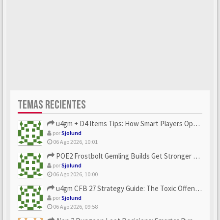
TEMAS RECIENTES
u4gm + D4 Items Tips: How Smart Players Optimize Gear, Build...
por
Sjolund
06 Ago 2026, 10:01
POE2 Frostbolt Gemling Builds Get Stronger With u4gm’s Ice C...
por
Sjolund
06 Ago 2026, 10:00
u4gm CFB 27 Strategy Guide: The Toxic Offensive Scheme Your ...
por
Sjolund
06 Ago 2026, 09:58