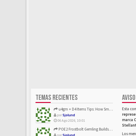
TEMAS RECIENTES
AVISO
Esta co
u4gm + D4 Items Tips: How Smart Players Optimize Gear, Build...
represe
por
Sjolund
marca C
06 Ago 2026, 10:01
Stellan
POE2 Frostbolt Gemling Builds Get Stronger With u4gm’s Ice C...
Los mens
por
Sjolund