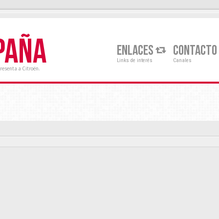
PAÑA
ENLACES
CONTACTO
Links de interés
Canales
resenta a Citroën.