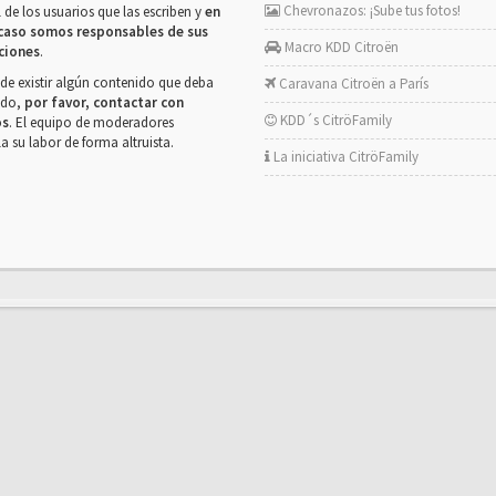
Chevronazos: ¡Sube tus fotos!
 de los usuarios que las escriben y
en
caso somos responsables de sus
Macro KDD Citroën
ciones
.
de existir algún contenido que deba
Caravana Citroën a París
rado,
por favor, contactar con
KDD´s CitröFamily
os
. El equipo de moderadores
la su labor de forma altruista.
La iniciativa CitröFamily