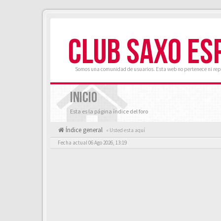
CLUB SAXO ES
Somos una comunidad de usuarios. Esta web no pertenece ni rep
INICIO
Esta es la página índice del foro
Índice general
« Usted esta aquí
Fecha actual 06 Ago 2026, 13:19