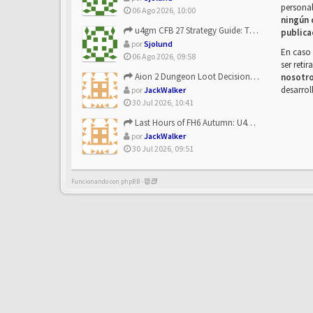
personal
06 Ago 2026, 10:00
ningún 
u4gm CFB 27 Strategy Guide: The Toxic Offensive Scheme Your ...
publica
por
Sjolund
En caso 
06 Ago 2026, 09:58
ser reti
Aion 2 Dungeon Loot Decisions: Smarter Runs With U4N
nosotr
desarrol
por
JackWalker
30 Jul 2026, 10:41
Last Hours of FH6 Autumn: U4N and the Best Rewards to Grab
por
JackWalker
30 Jul 2026, 09:51
Funcionando con phpBB -