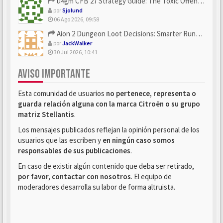
u4gm CFB 27 Strategy Guide: The Toxic Offensive Scheme Your ...
por
Sjolund
06 Ago 2026, 09:58
Aion 2 Dungeon Loot Decisions: Smarter Runs With U4N
por
JackWalker
30 Jul 2026, 10:41
AVISO IMPORTANTE
Esta comunidad de usuarios
no pertenece, representa o
guarda relación alguna con la marca Citroën o su grupo
matriz Stellantis
.
Los mensajes publicados reflejan la opinión personal de los
usuarios que las escriben y
en ningún caso somos
responsables de sus publicaciones
.
En caso de existir algún contenido que deba ser retirado,
por favor, contactar con nosotros
. El equipo de
moderadores desarrolla su labor de forma altruista.