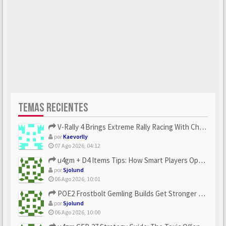
TEMAS RECIENTES
V-Rally 4 Brings Extreme Rally Racing With Challenging Track...
por
Kaevorlly
07 Ago 2026, 04:12
u4gm + D4 Items Tips: How Smart Players Optimize Gear, Build...
por
Sjolund
06 Ago 2026, 10:01
POE2 Frostbolt Gemling Builds Get Stronger With u4gm’s Ice C...
por
Sjolund
06 Ago 2026, 10:00