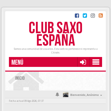
CLUB SAXO
ESPAÑA
Somos una comunidad de usuarios. Esta web no pertenece ni representa a
Citroën.
MENÚ
INICIO
Bienvenido,
Anónimo
Fecha actual 09 Ago 2026, 07:37