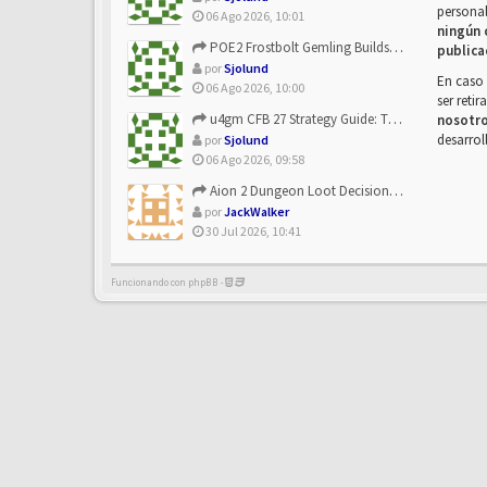
personal
06 Ago 2026, 10:01
ningún 
POE2 Frostbolt Gemling Builds Get Stronger With u4gm’s Ice C...
publica
por
Sjolund
En caso 
06 Ago 2026, 10:00
ser reti
u4gm CFB 27 Strategy Guide: The Toxic Offensive Scheme Your ...
nosotr
desarrol
por
Sjolund
06 Ago 2026, 09:58
Aion 2 Dungeon Loot Decisions: Smarter Runs With U4N
por
JackWalker
30 Jul 2026, 10:41
Funcionando con phpBB -