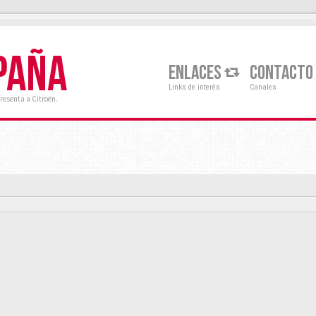
PAÑA
ENLACES
CONTACTO
Links de interés
Canales
resenta a Citroën.