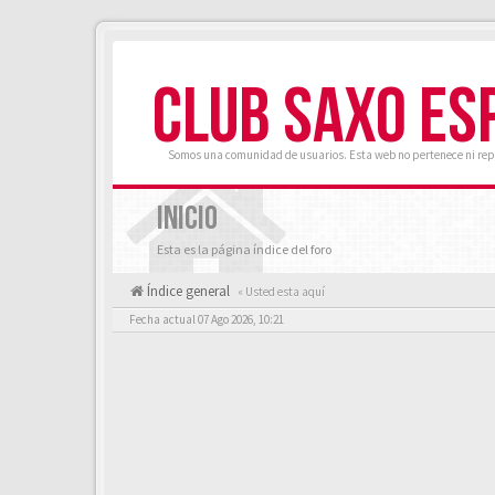
CLUB SAXO ES
Somos una comunidad de usuarios. Esta web no pertenece ni rep
INICIO
Esta es la página índice del foro
Índice general
« Usted esta aquí
Fecha actual 07 Ago 2026, 10:21