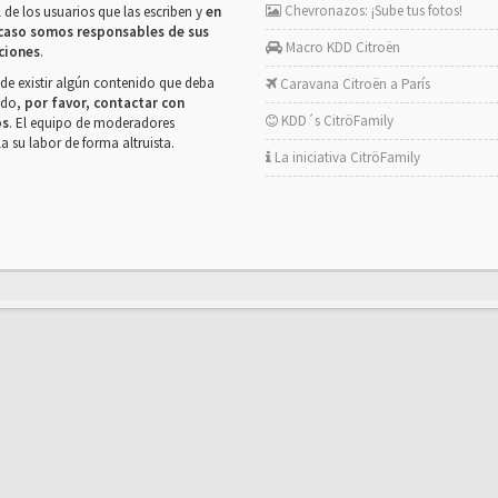
Chevronazos: ¡Sube tus fotos!
 de los usuarios que las escriben y
en
caso somos responsables de sus
Macro KDD Citroën
ciones
.
de existir algún contenido que deba
Caravana Citroën a París
rado,
por favor, contactar con
KDD´s CitröFamily
os
. El equipo de moderadores
la su labor de forma altruista.
La iniciativa CitröFamily