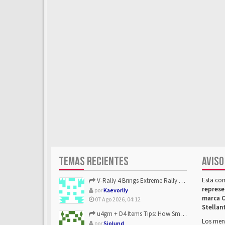
TEMAS RECIENTES
AVISO
Esta co
V-Rally 4 Brings Extreme Rally Racing With Challenging Track...
represe
por
Kaevorlly
marca C
07 Ago 2026, 04:12
Stellan
u4gm + D4 Items Tips: How Smart Players Optimize Gear, Build...
Los mens
por
Sjolund