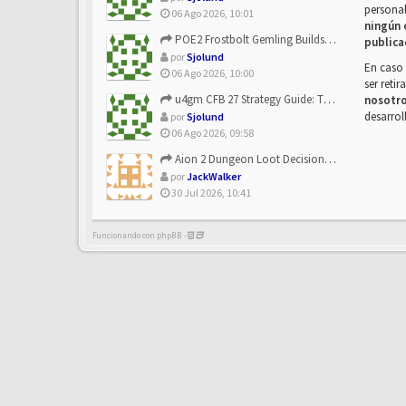
personal
06 Ago 2026, 10:01
ningún 
POE2 Frostbolt Gemling Builds Get Stronger With u4gm’s Ice C...
publica
por
Sjolund
En caso 
06 Ago 2026, 10:00
ser reti
u4gm CFB 27 Strategy Guide: The Toxic Offensive Scheme Your ...
nosotr
desarrol
por
Sjolund
06 Ago 2026, 09:58
Aion 2 Dungeon Loot Decisions: Smarter Runs With U4N
por
JackWalker
30 Jul 2026, 10:41
Funcionando con phpBB -