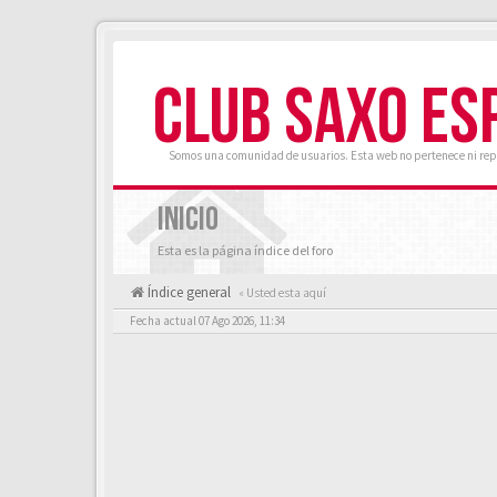
CLUB SAXO ES
Somos una comunidad de usuarios. Esta web no pertenece ni rep
INICIO
Esta es la página índice del foro
Índice general
« Usted esta aquí
Fecha actual 07 Ago 2026, 11:34