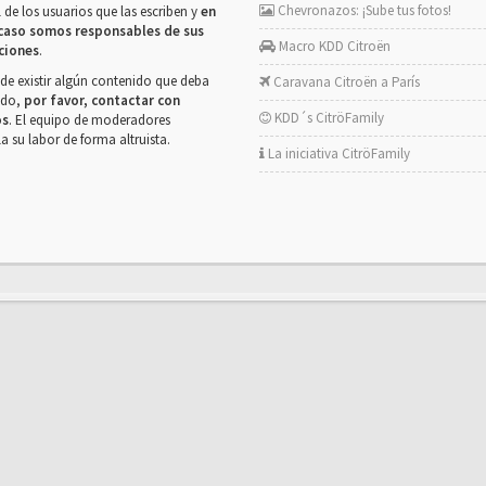
Chevronazos: ¡Sube tus fotos!
 de los usuarios que las escriben y
en
caso somos responsables de sus
Macro KDD Citroën
ciones
.
de existir algún contenido que deba
Caravana Citroën a París
rado,
por favor, contactar con
KDD´s CitröFamily
os
. El equipo de moderadores
la su labor de forma altruista.
La iniciativa CitröFamily