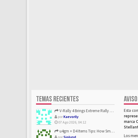
TEMAS RECIENTES
AVISO
Esta co
V-Rally 4 Brings Extreme Rally Racing With Challenging Track...
represe
por
Kaevorlly
marca C
07 Ago 2026, 04:12
Stellan
u4gm + D4 Items Tips: How Smart Players Optimize Gear, Build...
Los mens
por
Sjolund