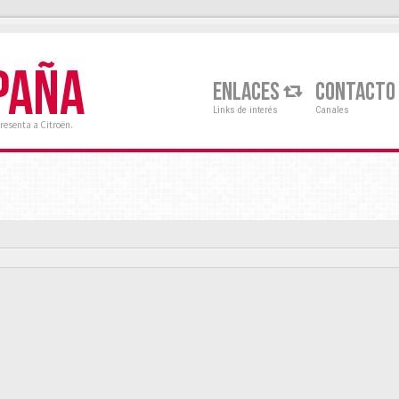
PAÑA
ENLACES
CONTACTO
Links de interés
Canales
resenta a Citroën.