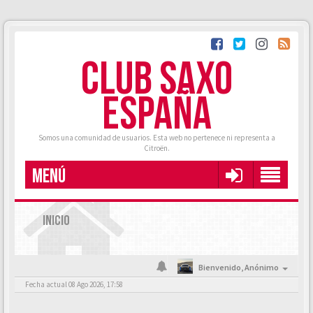
CLUB SAXO
ESPAÑA
Somos una comunidad de usuarios. Esta web no pertenece ni representa a
Citroën.
MENÚ
INICIO
Bienvenido,
Anónimo
Fecha actual 08 Ago 2026, 17:58