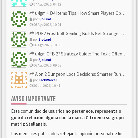
07 Ago 2026, 04:12
u4gm + D4 Items Tips: How Smart Players Optimize Gear, Build...
por
Sjolund
06 Ago 2026, 10:01
POE2 Frostbolt Gemling Builds Get Stronger With u4gm’s Ice C...
por
Sjolund
06 Ago 2026, 10:00
u4gm CFB 27 Strategy Guide: The Toxic Offensive Scheme Your ...
por
Sjolund
06 Ago 2026, 09:58
Aion 2 Dungeon Loot Decisions: Smarter Runs With U4N
por
JackWalker
30 Jul 2026, 10:41
AVISO IMPORTANTE
Esta comunidad de usuarios
no pertenece, representa o
guarda relación alguna con la marca Citroën o su grupo
matriz Stellantis
.
Los mensajes publicados reflejan la opinión personal de los