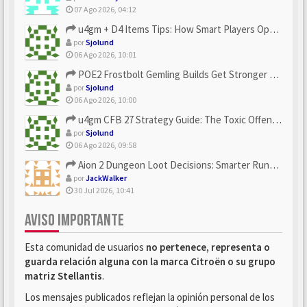
07 Ago 2026, 04:12
u4gm + D4 Items Tips: How Smart Players Optimize Gear, Build...
por
Sjolund
06 Ago 2026, 10:01
POE2 Frostbolt Gemling Builds Get Stronger With u4gm’s Ice C...
por
Sjolund
06 Ago 2026, 10:00
u4gm CFB 27 Strategy Guide: The Toxic Offensive Scheme Your ...
por
Sjolund
06 Ago 2026, 09:58
Aion 2 Dungeon Loot Decisions: Smarter Runs With U4N
por
JackWalker
30 Jul 2026, 10:41
AVISO IMPORTANTE
Esta comunidad de usuarios
no pertenece, representa o
guarda relación alguna con la marca Citroën o su grupo
matriz Stellantis
.
Los mensajes publicados reflejan la opinión personal de los