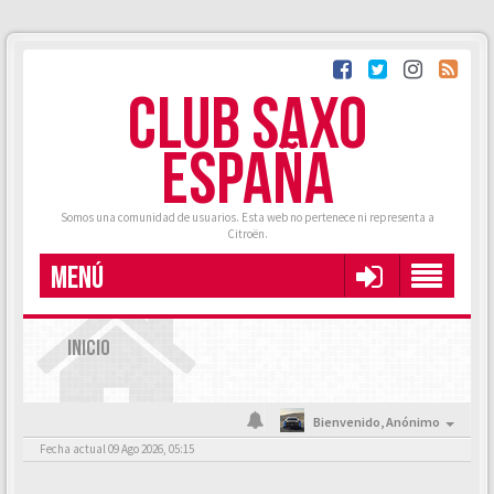
CLUB SAXO
ESPAÑA
Somos una comunidad de usuarios. Esta web no pertenece ni representa a
Citroën.
MENÚ
INICIO
Bienvenido,
Anónimo
Fecha actual 09 Ago 2026, 05:15