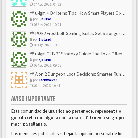
07 Ago 2026, 04:12
u4gm + D4 Items Tips: How Smart Players Optimize Gear, Build...
por
Sjolund
06 Ago 2026, 10:01
POE2 Frostbolt Gemling Builds Get Stronger With u4gm’s Ice C...
por
Sjolund
06 Ago 2026, 10:00
u4gm CFB 27 Strategy Guide: The Toxic Offensive Scheme Your ...
por
Sjolund
06 Ago 2026, 09:58
Aion 2 Dungeon Loot Decisions: Smarter Runs With U4N
por
JackWalker
30 Jul 2026, 10:41
AVISO IMPORTANTE
Esta comunidad de usuarios
no pertenece, representa o
guarda relación alguna con la marca Citroën o su grupo
matriz Stellantis
.
Los mensajes publicados reflejan la opinión personal de los