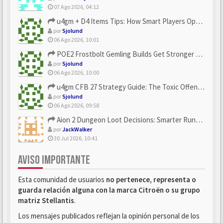
07 Ago 2026, 04:12
u4gm + D4 Items Tips: How Smart Players Optimize Gear, Build...
por
Sjolund
06 Ago 2026, 10:01
POE2 Frostbolt Gemling Builds Get Stronger With u4gm’s Ice C...
por
Sjolund
06 Ago 2026, 10:00
u4gm CFB 27 Strategy Guide: The Toxic Offensive Scheme Your ...
por
Sjolund
06 Ago 2026, 09:58
Aion 2 Dungeon Loot Decisions: Smarter Runs With U4N
por
JackWalker
30 Jul 2026, 10:41
AVISO IMPORTANTE
Esta comunidad de usuarios
no pertenece, representa o
guarda relación alguna con la marca Citroën o su grupo
matriz Stellantis
.
Los mensajes publicados reflejan la opinión personal de los