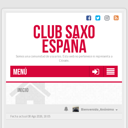
CLUB SAXO
ESPAÑA
Somos una comunidad de usuarios. Esta web no pertenece ni representa a
Citroën.
MENÚ
INICIO
Bienvenido,
Anónimo
Fecha actual 08 Ago 2026, 18:05