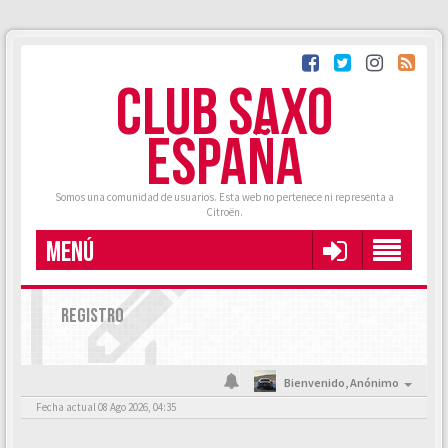
CLUB SAXO
ESPAÑA
Somos una comunidad de usuarios. Esta web no pertenece ni representa a
Citroën.
MENÚ
REGISTRO
Bienvenido,
Anónimo
Fecha actual 08 Ago 2026, 04:35