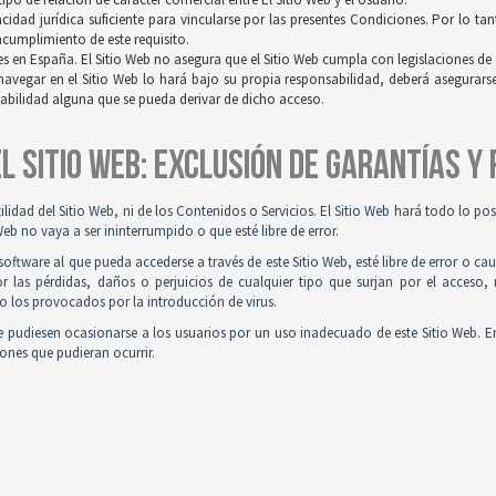
idad jurídica suficiente para vincularse por las presentes Condiciones. Por lo tan
incumplimiento de este requisito.
es en España. El Sitio Web no asegura que el Sitio Web cumpla con legislaciones de o
navegar en el Sitio Web lo hará bajo su propia responsabilidad, deberá asegurar
sabilidad alguna que se pueda derivar de dicho acceso.
 EL SITIO WEB: EXCLUSIÓN DE GARANTÍAS Y
tilidad del Sitio Web, ni de los Contenidos o Servicios. El Sitio Web hará todo lo p
Web no vaya a ser ininterrumpido o que esté libre de error.
ftware al que pueda accederse a través de este Sitio Web, esté libre de error o ca
r las pérdidas, daños o perjuicios de cualquier tipo que surjan por el acceso,
o los provocados por la introducción de virus.
 pudiesen ocasionarse a los usuarios por un uso inadecuado de este Sitio Web. E
iones que pudieran ocurrir.