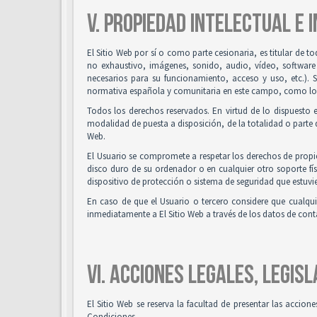
V. PROPIEDAD INTELECTUAL E 
El Sitio Web por sí o como parte cesionaria, es titular de t
no exhaustivo, imágenes, sonido, audio, vídeo, software
necesarios para su funcionamiento, acceso y uso, etc.). 
normativa española y comunitaria en este campo, como los t
Todos los derechos reservados. En virtud de lo dispuesto 
modalidad de puesta a disposición, de la totalidad o parte d
Web.
El Usuario se compromete a respetar los derechos de propied
disco duro de su ordenador o en cualquier otro soporte fís
dispositivo de protección o sistema de seguridad que estuvie
En caso de que el Usuario o tercero considere que cualqu
inmediatamente a El Sitio Web a través de los datos de co
VI. ACCIONES LEGALES, LEGISL
El Sitio Web se reserva la facultad de presentar las accion
Condiciones.