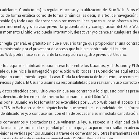
 adelante, Condiciones) es regular el acceso y la utilización del Sitio Web. A los 
tanto de forma estática como de forma dinámica, es decir, el árbol de navegación; 
idos) y todos aquellos servicios o recursos en línea que en su caso ofrezca a los U
quier momento, y sin aviso previo, la presentación y configuración del Sitio We
r momento El Sitio Web pueda interrumpir, desactivar y/o cancelar cualquiera de es
 por regla general, es gratuito sin que el Usuario tenga que proporcionar una contrapr
 suministrada por el proveedor de acceso que hubiere contratado el Usuario.
itio Web podrá hacerse mediante la suscripción o registro previo del Usuario.
 los espacios habilitados para interactuar entre los Usuarios, y el Usuario y E
de que se inicia la navegación por el Sitio Web, todas las Condiciones aquí establ
ligado cumplimiento según el caso. Dada la relevancia de lo anterior, se recomienda
vicios y datos. El Usuario asume su responsabilidad para realizar un uso correcto d
 datos ofrecidos por El Sitio Web sin que sea contrario a lo dispuesto por las pres
s derechos de terceros o del mismo funcionamiento del Sitio Web.
s por el Usuario en los formularios extendidos por El Sitio Web para el acceso a c
 a El Sitio Web acerca de cualquier hecho que permita el uso indebido de la inform
 identificadores y/o contraseñas, con el fin de proceder a su inmediata cancelación.
os comentarios y aportaciones que vulneren la ley, el respeto a la dignidad de 
a infancia, el orden o la seguridad pública o que, a su juicio, no resultaran adec
opiniones vertidas por los Usuarios a través de comentarios u otras herramientas de
po de relación de carácter comercial entre El Sitio Web y el Usuario.