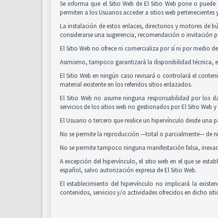
Se informa que el Sitio Web de El Sitio Web pone o puede 
permiten a los Usuarios acceder a sitios web pertenecientes 
La instalación de estos enlaces, directorios y motores de bú
considerarse una sugerencia, recomendación o invitación pa
El Sitio Web no ofrece ni comercializa por sí ni por medio de
Asimismo, tampoco garantizará la disponibilidad técnica, ex
El Sitio Web en ningún caso revisará o controlará el conte
material existente en los referidos sitios enlazados.
El Sitio Web no asume ninguna responsabilidad por los da
servicios de los sitios web no gestionados por El Sitio Web 
El Usuario o tercero que realice un hipervínculo desde una pá
No se permite la reproducción —total o parcialmente— de nin
No se permite tampoco ninguna manifestación falsa, inexacta
A excepción del hipervínculo, el sitio web en el que se es
español, salvo autorización expresa de El Sitio Web.
El establecimiento del hipervínculo no implicará la existenc
contenidos, servicios y/o actividades ofrecidos en dicho siti