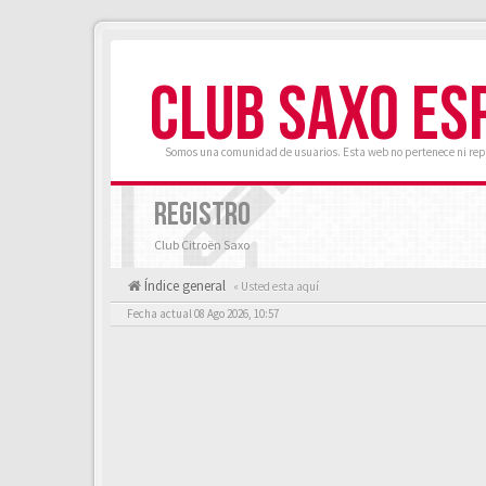
CLUB SAXO ES
Somos una comunidad de usuarios. Esta web no pertenece ni rep
REGISTRO
Club Citroën Saxo
Índice general
« Usted esta aquí
Fecha actual 08 Ago 2026, 10:57