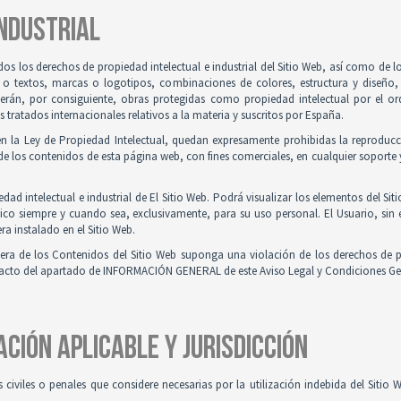
INDUSTRIAL
odos los derechos de propiedad intelectual e industrial del Sitio Web, así como de
 o textos, marcas o logotipos, combinaciones de colores, estructura y diseño
Serán, por consiguiente, obras protegidas como propiedad intelectual por el ord
ratados internacionales relativos a la materia y suscritos por España.
en la Ley de Propiedad Intelectual, quedan expresamente prohibidas la reproducci
e los contenidos de esta página web, con fines comerciales, en cualquier soporte y
ad intelectual e industrial de El Sitio Web. Podrá visualizar los elementos del Sit
ico siempre y cuando sea, exclusivamente, para su uso personal. El Usuario, sin
ra instalado en el Sitio Web.
iera de los Contenidos del Sitio Web suponga una violación de los derechos de p
ntacto del apartado de INFORMACIÓN GENERAL de este Aviso Legal y Condiciones Ge
ACIÓN APLICABLE Y JURISDICCIÓN
es civiles o penales que considere necesarias por la utilización indebida del Siti