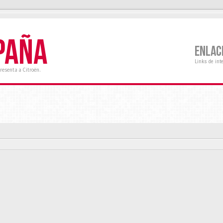
PAÑA
ENLAC
Links de int
resenta a Citroën.