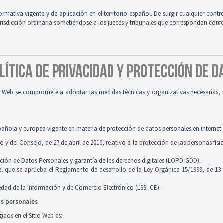
normativa vigente y de aplicación en el territorio español. De surgir cualquier contr
jurisdicción ordinaria sometiéndose a los jueces y tribunales que correspondan con
OLÍTICA DE PRIVACIDAD Y PROTECCIÓN DE 
tio Web se compromete a adoptar las medidas técnicas y organizativas necesarias, 
pañola y europea vigente en materia de protección de datos personales en internet.
 del Consejo, de 27 de abril de 2016, relativo a la protección de las personas físi
cción de Datos Personales y garantía de los derechos digitales (LOPD-GDD).
 el que se aprueba el Reglamento de desarrollo de la Ley Orgánica 15/1999, de 13
ciedad de la Información y de Comercio Electrónico (LSSI-CE).
os personales
idos en el Sitio Web es: