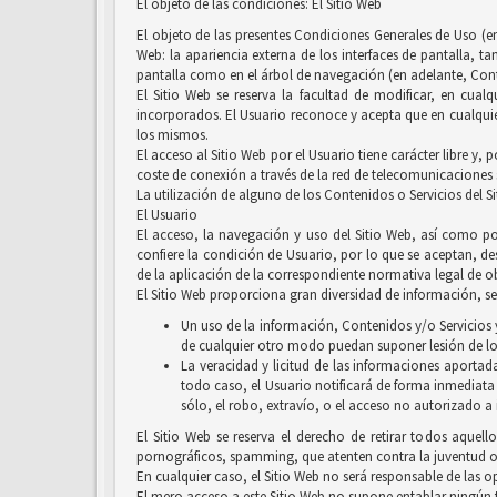
El objeto de las condiciones: El Sitio Web
El objeto de las presentes Condiciones Generales de Uso (en
Web: la apariencia externa de los interfaces de pantalla, 
pantalla como en el árbol de navegación (en adelante, Conten
El Sitio Web se reserva la facultad de modificar, en cual
incorporados. El Usuario reconoce y acepta que en cualquie
los mismos.
El acceso al Sitio Web por el Usuario tiene carácter libre y,
coste de conexión a través de la red de telecomunicaciones
La utilización de alguno de los Contenidos o Servicios del S
El Usuario
El acceso, la navegación y uso del Sitio Web, así como por
confiere la condición de Usuario, por lo que se aceptan, des
de la aplicación de la correspondiente normativa legal de ob
El Sitio Web proporciona gran diversidad de información, ser
Un uso de la información, Contenidos y/o Servicios y
de cualquier otro modo puedan suponer lesión de lo
La veracidad y licitud de las informaciones aportada
todo caso, el Usuario notificará de forma inmediata
sólo, el robo, extravío, o el acceso no autorizado a
El Sitio Web se reserva el derecho de retirar todos aquell
pornográficos, spamming, que atenten contra la juventud o l
En cualquier caso, el Sitio Web no será responsable de las 
El mero acceso a este Sitio Web no supone entablar ningún ti