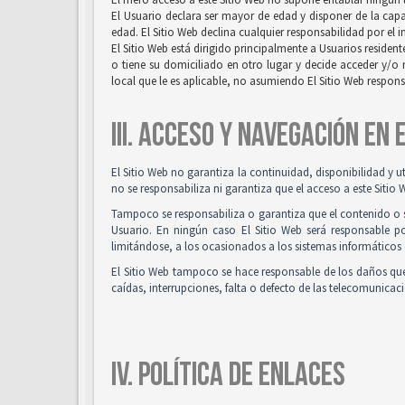
El Usuario declara ser mayor de edad y disponer de la capac
edad. El Sitio Web declina cualquier responsabilidad por el 
El Sitio Web está dirigido principalmente a Usuarios resident
o tiene su domiciliado en otro lugar y decide acceder y/o 
local que le es aplicable, no asumiendo El Sitio Web respon
III. ACCESO Y NAVEGACIÓN EN
El Sitio Web no garantiza la continuidad, disponibilidad y u
no se responsabiliza ni garantiza que el acceso a este Sitio 
Tampoco se responsabiliza o garantiza que el contenido o so
Usuario. En ningún caso El Sitio Web será responsable po
limitándose, a los ocasionados a los sistemas informáticos 
El Sitio Web tampoco se hace responsable de los daños que
caídas, interrupciones, falta o defecto de las telecomunicac
IV. POLÍTICA DE ENLACES