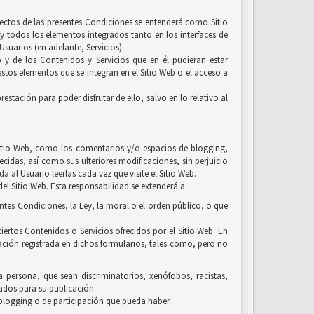
efectos de las presentes Condiciones se entenderá como Sitio
y todos los elementos integrados tanto en los interfaces de
suarios (en adelante, Servicios).
b y de los Contenidos y Servicios que en él pudieran estar
tos elementos que se integran en el Sitio Web o el acceso a
estación para poder disfrutar de ello, salvo en lo relativo al
l Sitio Web, como los comentarios y/o espacios de blogging,
ecidas, así como sus ulteriores modificaciones, sin perjuicio
 al Usuario leerlas cada vez que visite el Sitio Web.
el Sitio Web. Esta responsabilidad se extenderá a:
entes Condiciones, la Ley, la moral o el orden público, o que
iertos Contenidos o Servicios ofrecidos por el Sitio Web. En
ación registrada en dichos formularios, tales como, pero no
la persona, que sean discriminatorios, xenófobos, racistas,
uados para su publicación.
 blogging o de participación que pueda haber.