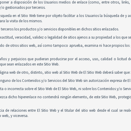
poner a disposición de los Usuarios medios de enlace (como, entre otros, links
y/o gestionados por terceros.
squeda en el Sitio Web tiene por objeto facilitar a los Usuarios la búsqueda de y 
ra la visita de los mismos.
 terceros los productos y/o servicios disponibles en dichos sitios enlazados.
actitud, veracidad, validez o legalidad de sitios ajenos a su propiedad a los que 
nido de otros sitios web, así como tampoco aprueba, examina ni hace propios los p
ños y perjuicios que pudieran producirse por el acceso, uso, calidad o licitud 
y que sean enlazados en este Sitio Web.
gina web de otro, distinto, sitio web al Sitio Web de El Sitio Web deberá saber que:
guno de los Contenidos y/o Servicios del Sitio Web sin autorización expresa de El 
 o incorrecta sobre el Sitio Web de El Sitio Web, ni sobre los Contenidos y/o Serv
tablezca dicho hiperenlace no contendrá ningún elemento, de este Sitio Web, proteg
ia de relaciones entre El Sitio Web y el titular del sitio web desde el cual se re
o web, y viceversa.