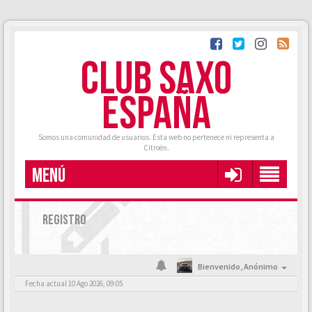
CLUB SAXO
ESPAÑA
Somos una comunidad de usuarios. Esta web no pertenece ni representa a
Citroën.
MENÚ
REGISTRO
Bienvenido,
Anónimo
Fecha actual 10 Ago 2026, 09:05