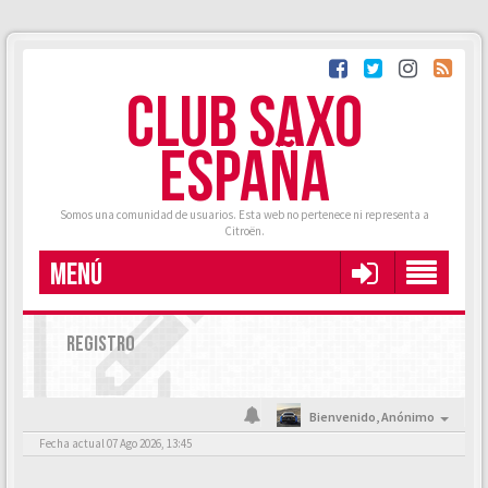
CLUB SAXO
ESPAÑA
Somos una comunidad de usuarios. Esta web no pertenece ni representa a
Citroën.
MENÚ
REGISTRO
Bienvenido,
Anónimo
Fecha actual 07 Ago 2026, 13:45