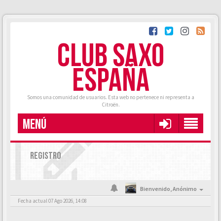
CLUB SAXO
ESPAÑA
Somos una comunidad de usuarios. Esta web no pertenece ni representa a
Citroën.
MENÚ
REGISTRO
Bienvenido,
Anónimo
Fecha actual 07 Ago 2026, 14:08