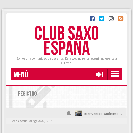
CLUB SAXO
ESPAÑA
Somos una comunidad de usuarios. Esta web no pertenece ni representa a
Citroën.
MENÚ
REGISTRO
Bienvenido,
Anónimo
Fecha actual 08 Ago 2026, 23:14