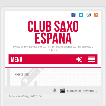
CLUB SAXO
ESPAÑA
Somos una comunidad de usuarios. Esta web no pertenece ni representa a
Citroën.
MENÚ
REGISTRO
Bienvenido,
Anónimo
Fecha actual 09 Ago 2026, 11:54