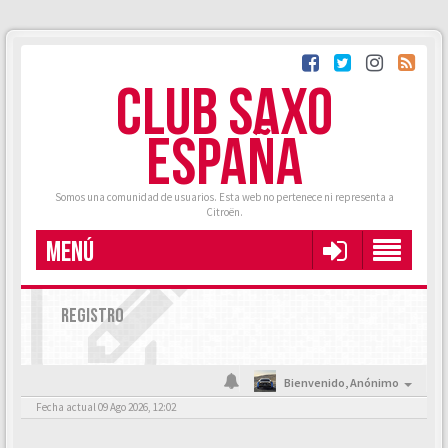
CLUB SAXO
ESPAÑA
Somos una comunidad de usuarios. Esta web no pertenece ni representa a
Citroën.
MENÚ
REGISTRO
Bienvenido,
Anónimo
Fecha actual 09 Ago 2026, 12:02