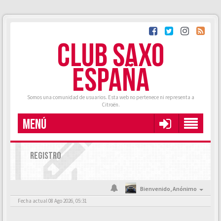
CLUB SAXO
ESPAÑA
Somos una comunidad de usuarios. Esta web no pertenece ni representa a
Citroën.
MENÚ
REGISTRO
Bienvenido,
Anónimo
Fecha actual 08 Ago 2026, 05:31