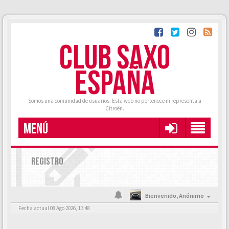
CLUB SAXO
ESPAÑA
Somos una comunidad de usuarios. Esta web no pertenece ni representa a
Citroën.
MENÚ
REGISTRO
Bienvenido,
Anónimo
Fecha actual 08 Ago 2026, 13:48