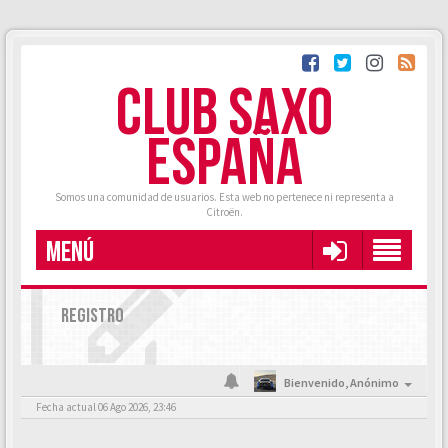
CLUB SAXO
ESPAÑA
Somos una comunidad de usuarios. Esta web no pertenece ni representa a
Citroën.
MENÚ
REGISTRO
Bienvenido,
Anónimo
Fecha actual 06 Ago 2026, 23:46