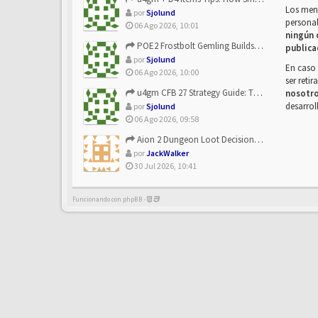
Los mens
por
Sjolund
personal
06 Ago 2026, 10:01
ningún 
POE2 Frostbolt Gemling Builds Get Stronger With u4gm’s Ice C...
publica
por
Sjolund
En caso 
06 Ago 2026, 10:00
ser reti
u4gm CFB 27 Strategy Guide: The Toxic Offensive Scheme Your ...
nosotr
desarrol
por
Sjolund
06 Ago 2026, 09:58
Aion 2 Dungeon Loot Decisions: Smarter Runs With U4N
por
JackWalker
30 Jul 2026, 10:41
Funcionando con phpBB -