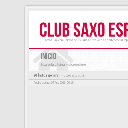
CLUB SAXO ES
Somos una comunidad de usuarios. Esta web no pertenece ni rep
INICIO
Esta es la página índice del foro
Índice general
« Usted esta aquí
Fecha actual 07 Ago 2026, 06:19