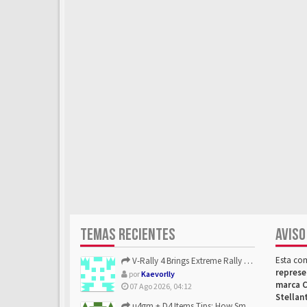
TEMAS RECIENTES
AVISO
Esta co
V-Rally 4 Brings Extreme Rally Racing With Challenging Track...
represe
por
Kaevorlly
marca C
07 Ago 2026, 04:12
Stellan
u4gm + D4 Items Tips: How Smart Players Optimize Gear, Build...