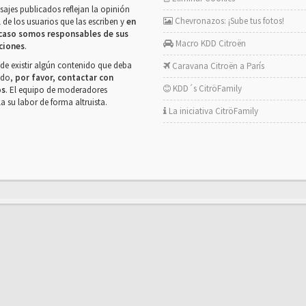
ajes publicados reflejan la opinión
Chevronazos: ¡Sube tus fotos!
 de los usuarios que las escriben y
en
caso somos responsables de sus
Macro KDD Citroën
ciones
.
de existir algún contenido que deba
Caravana Citroën a París
rado,
por favor, contactar con
KDD´s CitröFamily
os
. El equipo de moderadores
la su labor de forma altruista.
La iniciativa CitröFamily