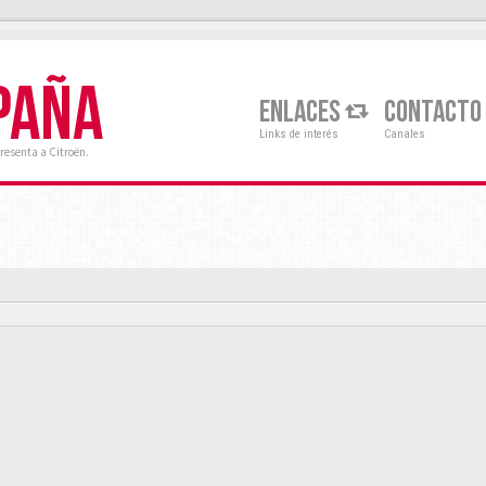
PAÑA
ENLACES
CONTACTO
Links de interés
Canales
resenta a Citroën.