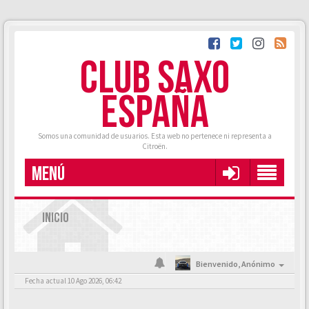
CLUB SAXO
ESPAÑA
Somos una comunidad de usuarios. Esta web no pertenece ni representa a
Citroën.
MENÚ
INICIO
Bienvenido,
Anónimo
Fecha actual 10 Ago 2026, 06:42