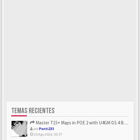
TEMAS RECIENTES
Master T15+ Maps in POE 2 with U4GM 0.5.4 Builds
por
Ponti233
10 Ago 2026, 05:37