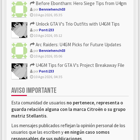
Before Ebontharn: Hero Siege Tips from U4gm
por
Benniehench03
10 Ago 2026, 05:35
Unlock GTA V's Trio Outfits with U4GM Tips
por
Ponti233
10 Ago 2026, 05:12
Arc Raiders: U4GM Picks for Future Updates
por
Benniehench03
10 Ago 2026, 05:06
U4GM Tips for GTA V's Project Breakaway File
por
Ponti233
10 Ago 2026, 04:35
AVISO IMPORTANTE
Esta comunidad de usuarios
no pertenece, representa o
guarda relación alguna con la marca Citroën o su grupo
matriz Stellantis
.
Los mensajes publicados reflejan la opinión personal de los
usuarios que las escriben y
en ningún caso somos
responsables de sus publicaciones
.