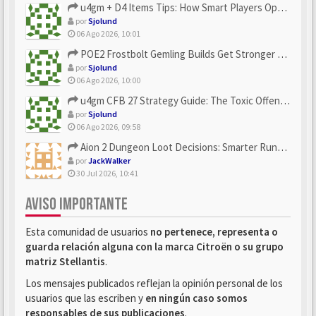
u4gm + D4 Items Tips: How Smart Players Optimize Gear, Build...
por
Sjolund
06 Ago 2026, 10:01
POE2 Frostbolt Gemling Builds Get Stronger With u4gm’s Ice C...
por
Sjolund
06 Ago 2026, 10:00
u4gm CFB 27 Strategy Guide: The Toxic Offensive Scheme Your ...
por
Sjolund
06 Ago 2026, 09:58
Aion 2 Dungeon Loot Decisions: Smarter Runs With U4N
por
JackWalker
30 Jul 2026, 10:41
AVISO IMPORTANTE
Esta comunidad de usuarios
no pertenece, representa o
guarda relación alguna con la marca Citroën o su grupo
matriz Stellantis
.
Los mensajes publicados reflejan la opinión personal de los
usuarios que las escriben y
en ningún caso somos
responsables de sus publicaciones
.