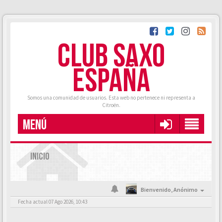
CLUB SAXO
ESPAÑA
Somos una comunidad de usuarios. Esta web no pertenece ni representa a
Citroën.
MENÚ
INICIO
Bienvenido,
Anónimo
Fecha actual 07 Ago 2026, 10:43