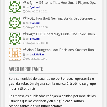
u4gm + D4 Items Tips: How Smart Players Optimize Gear, Build...
por
Sjolund
06 Ago 2026, 10:01
POE2 Frostbolt Gemling Builds Get Stronger With u4gm’s Ice C...
por
Sjolund
06 Ago 2026, 10:00
u4gm CFB 27 Strategy Guide: The Toxic Offensive Scheme Your ...
por
Sjolund
06 Ago 2026, 09:58
Aion 2 Dungeon Loot Decisions: Smarter Runs With U4N
por
JackWalker
30 Jul 2026, 10:41
AVISO IMPORTANTE
Esta comunidad de usuarios
no pertenece, representa o
guarda relación alguna con la marca Citroën o su grupo
matriz Stellantis
.
Los mensajes publicados reflejan la opinión personal de los
usuarios que las escriben y
en ningún caso somos
responsables de sus publicaciones
.