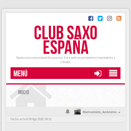
CLUB SAXO
ESPAÑA
Somos una comunidad de usuarios. Esta web no pertenece ni representa a
Citroën.
MENÚ
INICIO
Bienvenido,
Anónimo
Fecha actual 09 Ago 2026, 09:52