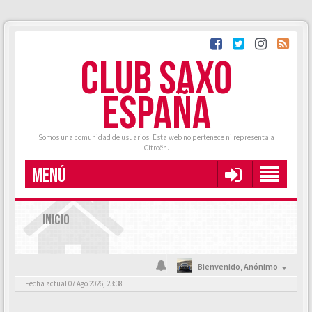
CLUB SAXO
ESPAÑA
Somos una comunidad de usuarios. Esta web no pertenece ni representa a
Citroën.
MENÚ
INICIO
Bienvenido,
Anónimo
Fecha actual 07 Ago 2026, 23:38