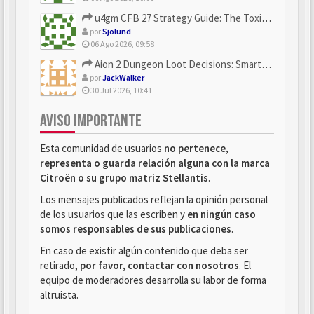
u4gm CFB 27 Strategy Guide: The Toxic Offensive Scheme Your ...
por
Sjolund
06 Ago 2026, 09:58
Aion 2 Dungeon Loot Decisions: Smarter Runs With U4N
por
JackWalker
30 Jul 2026, 10:41
AVISO IMPORTANTE
Esta comunidad de usuarios
no pertenece,
representa o guarda relación alguna con la marca
Citroën o su grupo matriz Stellantis
.
Los mensajes publicados reflejan la opinión personal
de los usuarios que las escriben y
en ningún caso
somos responsables de sus publicaciones
.
En caso de existir algún contenido que deba ser
retirado,
por favor, contactar con nosotros
. El
equipo de moderadores desarrolla su labor de forma
altruista.