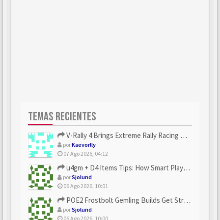
TEMAS RECIENTES
V-Rally 4 Brings Extreme Rally Racing With Challenging Track...
por
Kaevorlly
07 Ago 2026, 04:12
u4gm + D4 Items Tips: How Smart Players Optimize Gear, Build...
por
Sjolund
06 Ago 2026, 10:01
POE2 Frostbolt Gemling Builds Get Stronger With u4gm’s Ice C...
por
Sjolund
06 Ago 2026, 10:00