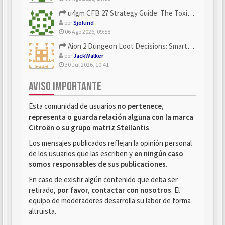
u4gm CFB 27 Strategy Guide: The Toxic Offensive Scheme Your ...
por
Sjolund
06 Ago 2026, 09:58
Aion 2 Dungeon Loot Decisions: Smarter Runs With U4N
por
JackWalker
30 Jul 2026, 10:41
AVISO IMPORTANTE
Esta comunidad de usuarios
no pertenece,
representa o guarda relación alguna con la marca
Citroën o su grupo matriz Stellantis
.
Los mensajes publicados reflejan la opinión personal
de los usuarios que las escriben y
en ningún caso
somos responsables de sus publicaciones
.
En caso de existir algún contenido que deba ser
retirado,
por favor, contactar con nosotros
. El
equipo de moderadores desarrolla su labor de forma
altruista.