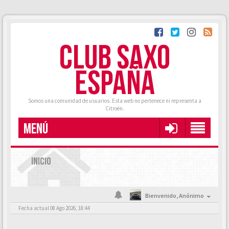
CLUB SAXO
ESPAÑA
Somos una comunidad de usuarios. Esta web no pertenece ni representa a
Citroën.
MENÚ
INICIO
Bienvenido,
Anónimo
Fecha actual 08 Ago 2026, 18:44