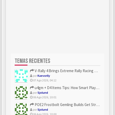
TEMAS RECIENTES
V-Rally 4 Brings Extreme Rally Racing With Challenging Track...
por
Kaevorlly
07 Ago 2026, 04:12
u4gm + D4 Items Tips: How Smart Players Optimize Gear, Build...
por
Sjolund
06 Ago 2026, 10:01
POE2 Frostbolt Gemling Builds Get Stronger With u4gm’s Ice C...
por
Sjolund
06 Ago 2026, 10:00