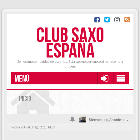
CLUB SAXO
ESPAÑA
Somos una comunidad de usuarios. Esta web no pertenece ni representa a
Citroën.
MENÚ
INICIO
Bienvenido,
Anónimo
Fecha actual 08 Ago 2026, 14:27