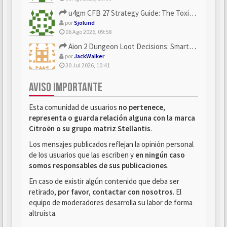
u4gm CFB 27 Strategy Guide: The Toxic Offensive Scheme Your ...
por
Sjolund
06 Ago 2026, 09:58
Aion 2 Dungeon Loot Decisions: Smarter Runs With U4N
por
JackWalker
30 Jul 2026, 10:41
AVISO IMPORTANTE
Esta comunidad de usuarios
no pertenece,
representa o guarda relación alguna con la marca
Citroën o su grupo matriz Stellantis
.
Los mensajes publicados reflejan la opinión personal
de los usuarios que las escriben y
en ningún caso
somos responsables de sus publicaciones
.
En caso de existir algún contenido que deba ser
retirado,
por favor, contactar con nosotros
. El
equipo de moderadores desarrolla su labor de forma
altruista.