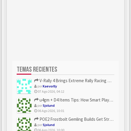
TEMAS RECIENTES
V-Rally 4 Brings Extreme Rally Racing With Challenging Track...
por
Kaevorlly
07 Ago 2026, 04:12
u4gm + D4 Items Tips: How Smart Players Optimize Gear, Build...
por
Sjolund
06 Ago 2026, 10:01
POE2 Frostbolt Gemling Builds Get Stronger With u4gm’s Ice C...
por
Sjolund
06 Ago 2026, 10:00